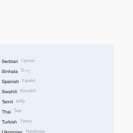
Serbian
Српски
Sinhala
සිංහල
Spanish
Español
Swahili
Kiswahili
Tamil
தமிழ்
Thai
ไทย
Turkish
Türkçe
Ukrainian
Українська