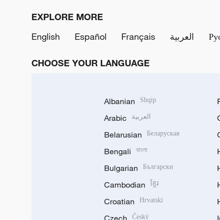
EXPLORE MORE
English
Español
Français
العربية
Ру
CHOOSE YOUR LANGUAGE
Albanian
Shqip
Arabic
العربية
Belarusian
Беларуская
Bengali
বাংলা
Bulgarian
Български
Cambodian
ខ្មែរ
Croatian
Hrvatski
Czech
Český