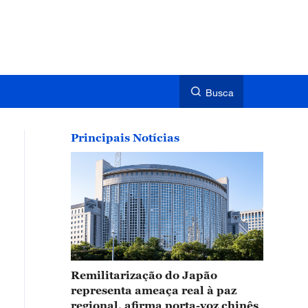
Busca
Principais Notícias
Remilitarização do Japão
representa ameaça real à paz
regional, afirma porta-voz chinês