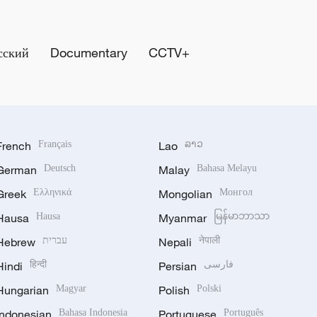
сский
Documentary
CCTV+
French
Français
Lao
ລາວ
German
Deutsch
Malay
Bahasa Melayu
Greek
Ελληνικά
Mongolian
Монгол
Hausa
Hausa
Myanmar
မြန်မာဘာသာ
Hebrew
עברית
Nepali
नेपाली
Hindi
हिन्दी
Persian
فارسی
Hungarian
Magyar
Polish
Polski
Indonesian
Bahasa Indonesia
Portuguese
Português