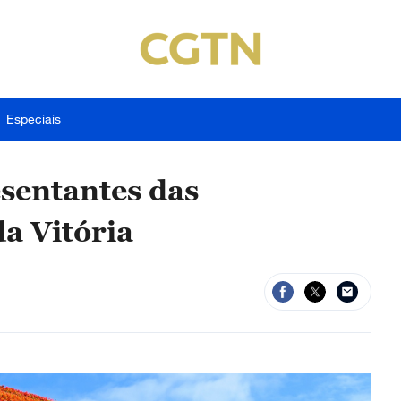
Especiais
esentantes das
a Vitória