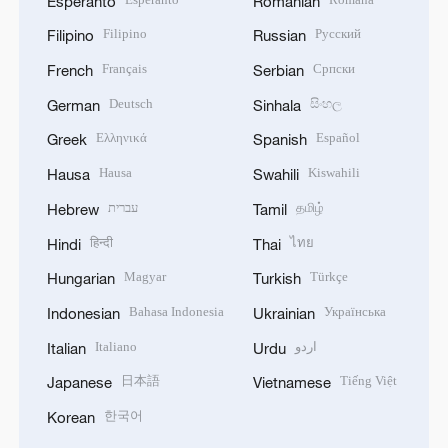
Esperanto
Romanian
Filipino
Русский
Filipino
Russian
Français
Српски
French
Serbian
Deutsch
සිංහල
German
Sinhala
Ελληνικά
Español
Greek
Spanish
Hausa
Kiswahili
Hausa
Swahili
עברית
தமிழ்
Hebrew
Tamil
हिन्दी
ไทย
Hindi
Thai
Magyar
Türkçe
Hungarian
Turkish
Bahasa Indonesia
Українська
Indonesian
Ukrainian
Italiano
اردو
Italian
Urdu
日本語
Tiếng Việt
Japanese
Vietnamese
한국어
Korean