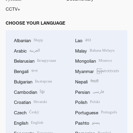
CCTV+
CHOOSE YOUR LANGUAGE
Shqip
ລາວ
Albanian
Lao
العربية
Bahasa Melayu
Arabic
Malay
Беларуская
Монгол
Belarusian
Mongolian
বাংলা
မြန်မာဘာသာ
Bengali
Myanmar
Български
नेपाली
Bulgarian
Nepali
ខ្មែរ
فارسی
Cambodian
Persian
Hrvatski
Polski
Croatian
Polish
Český
Português
Czech
Portuguese
English
پښتو
English
Pashto
Esperanto
Română