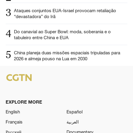
3
Ataques conjuntos EUA-Israel provocam retaliação
“devastadora” do Irã
4
Do canavial ao Super Bowl: moda, soberania e o
tabuleiro entre China e EUA
5
China planeja duas missões espaciais tripuladas para
2026 e almeja pouso na Lua em 2030
EXPLORE MORE
English
Español
Français
العربية
Русский
Documentary