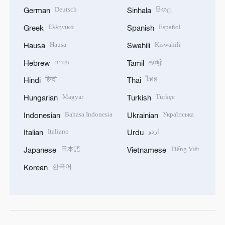
Deutsch
සිංහල
German
Sinhala
Ελληνικά
Español
Greek
Spanish
Hausa
Kiswahili
Hausa
Swahili
עברית
தமிழ்
Hebrew
Tamil
हिन्दी
ไทย
Hindi
Thai
Magyar
Türkçe
Hungarian
Turkish
Bahasa Indonesia
Українська
Indonesian
Ukrainian
Italiano
اردو
Italian
Urdu
日本語
Tiếng Việt
Japanese
Vietnamese
한국어
Korean