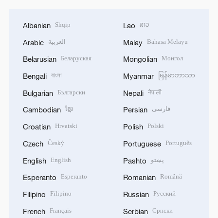
Shqip
ລາວ
Albanian
Lao
العربية
Bahasa Melayu
Arabic
Malay
Беларуская
Монгол
Belarusian
Mongolian
বাংলা
မြန်မာဘာသာ
Bengali
Myanmar
Български
नेपाली
Bulgarian
Nepali
ខ្មែរ
فارسی
Cambodian
Persian
Hrvatski
Polski
Croatian
Polish
Český
Português
Czech
Portuguese
English
پښتو
English
Pashto
Esperanto
Română
Esperanto
Romanian
Filipino
Русский
Filipino
Russian
Français
Српски
French
Serbian