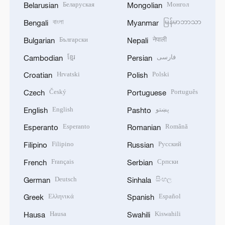
Беларуская
Монгол
Belarusian
Mongolian
বাংলা
မြန်မာဘာသာ
Bengali
Myanmar
Български
नेपाली
Bulgarian
Nepali
ខ្មែរ
فارسی
Cambodian
Persian
Hrvatski
Polski
Croatian
Polish
Český
Português
Czech
Portuguese
English
پښتو
English
Pashto
Esperanto
Română
Esperanto
Romanian
Filipino
Русский
Filipino
Russian
Français
Српски
French
Serbian
Deutsch
සිංහල
German
Sinhala
Ελληνικά
Español
Greek
Spanish
Hausa
Kiswahili
Hausa
Swahili