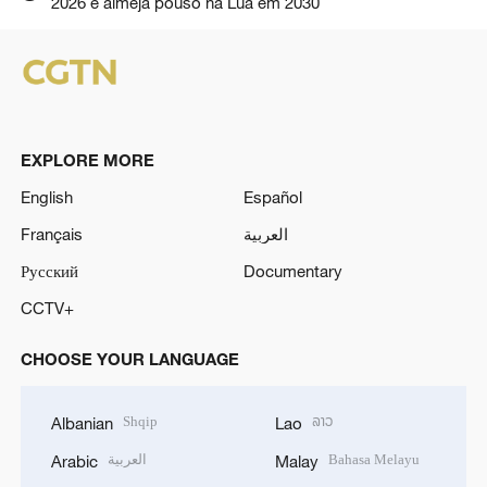
2026 e almeja pouso na Lua em 2030
EXPLORE MORE
English
Español
Français
العربية
Русский
Documentary
CCTV+
CHOOSE YOUR LANGUAGE
Shqip
ລາວ
Albanian
Lao
العربية
Bahasa Melayu
Arabic
Malay