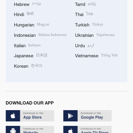
עברית
தமிழ்
Hebrew
Tamil
हिन्दी
ไทย
Hindi
Thai
Magyar
Türkçe
Hungarian
Turkish
Bahasa Indonesia
Українська
Indonesian
Ukrainian
Italiano
اردو
Italian
Urdu
日本語
Tiếng Việt
Japanese
Vietnamese
한국어
Korean
DOWNLOAD OUR APP