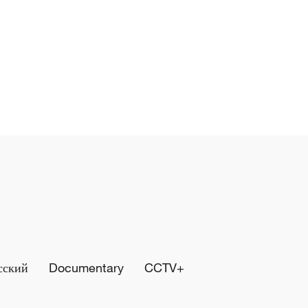
сский
Documentary
CCTV+