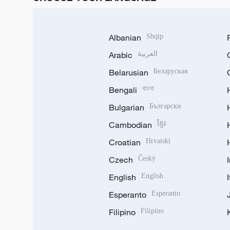
Albanian
Shqip
Arabic
العربية
Belarusian
Беларуская
Bengali
বাংলা
Bulgarian
Български
Cambodian
ខ្មែរ
Croatian
Hrvatski
Czech
Český
English
English
Esperanto
Esperanto
Filipino
Filipino