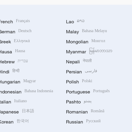
French
Français
Lao
ລາວ
German
Deutsch
Malay
Bahasa Melayu
Greek
Ελληνικά
Mongolian
Монгол
Hausa
Hausa
Myanmar
မြန်မာဘာသာ
Hebrew
עברית
Nepali
नेपाली
Hindi
हिन्दी
Persian
فارسی
Hungarian
Magyar
Polish
Polski
Indonesian
Bahasa Indonesia
Portuguese
Português
Italian
Italiano
Pashto
پښتو
Japanese
日本語
Romanian
Română
Korean
한국어
Russian
Русский