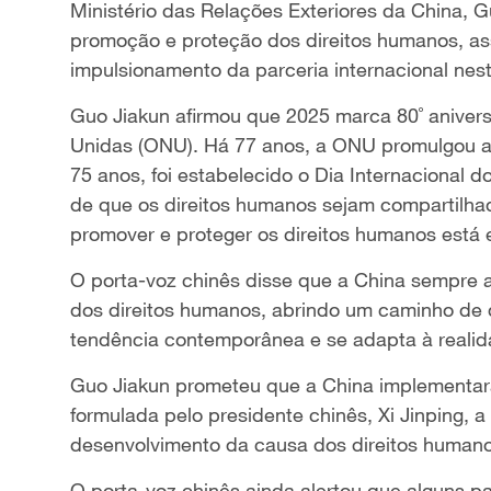
Ministério das Relações Exteriores da China, G
promoção e proteção dos direitos humanos, a
impulsionamento da parceria internacional nest
Guo Jiakun afirmou que 2025 marca 80˚ aniver
Unidas (ONU). Há 77 anos, a ONU promulgou a
75 anos, foi estabelecido o Dia Internacional
de que os direitos humanos sejam compartilha
promover e proteger os direitos humanos está
O porta-voz chinês disse que a China sempre a
dos direitos humanos, abrindo um caminho de 
tendência contemporânea e se adapta à realida
Guo Jiakun prometeu que a China implementará 
formulada pelo presidente chinês, Xi Jinping, a 
desenvolvimento da causa dos direitos humanos
O porta-voz chinês ainda alertou que alguns p