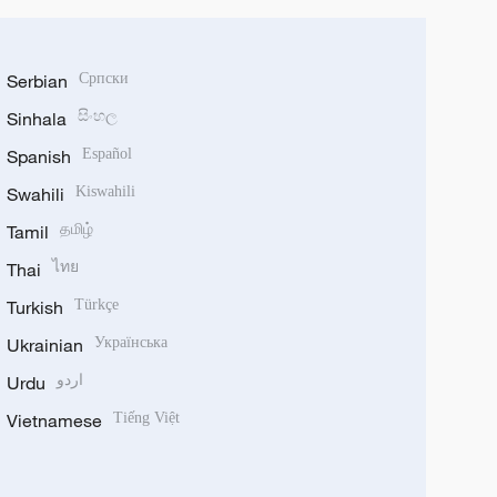
Serbian
Српски
Sinhala
සිංහල
Spanish
Español
Swahili
Kiswahili
Tamil
தமிழ்
Thai
ไทย
Turkish
Türkçe
Ukrainian
Українська
Urdu
اردو
Vietnamese
Tiếng Việt