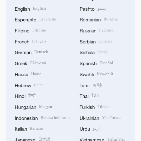
English
پښتو
English
Pashto
Esperanto
Română
Esperanto
Romanian
Filipino
Русский
Filipino
Russian
Français
Српски
French
Serbian
Deutsch
සිංහල
German
Sinhala
Ελληνικά
Español
Greek
Spanish
Hausa
Kiswahili
Hausa
Swahili
עברית
தமிழ்
Hebrew
Tamil
हिन्दी
ไทย
Hindi
Thai
Magyar
Türkçe
Hungarian
Turkish
Bahasa Indonesia
Українська
Indonesian
Ukrainian
Italiano
اردو
Italian
Urdu
日本語
Tiếng Việt
Japanese
Vietnamese