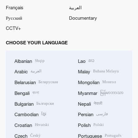
Français
العربية
Русский
Documentary
CCTV+
CHOOSE YOUR LANGUAGE
Shqip
ລາວ
Albanian
Lao
العربية
Bahasa Melayu
Arabic
Malay
Беларуская
Монгол
Belarusian
Mongolian
বাংলা
မြန်မာဘာသာ
Bengali
Myanmar
Български
नेपाली
Bulgarian
Nepali
ខ្មែរ
فارسی
Cambodian
Persian
Hrvatski
Polski
Croatian
Polish
Český
Português
Czech
Portuguese