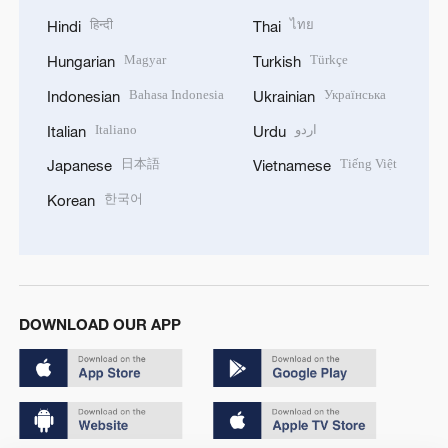
हिन्दी
ไทย
Hindi
Thai
Magyar
Türkçe
Hungarian
Turkish
Bahasa Indonesia
Українська
Indonesian
Ukrainian
Italiano
اردو
Italian
Urdu
日本語
Tiếng Việt
Japanese
Vietnamese
한국어
Korean
DOWNLOAD OUR APP