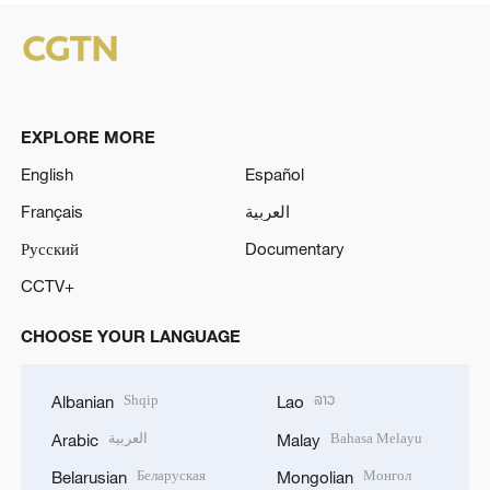
EXPLORE MORE
English
Español
Français
العربية
Русский
Documentary
CCTV+
CHOOSE YOUR LANGUAGE
Shqip
ລາວ
Albanian
Lao
العربية
Bahasa Melayu
Arabic
Malay
Беларуская
Монгол
Belarusian
Mongolian