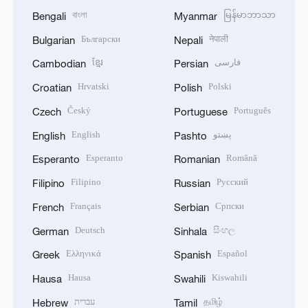
বাংলা
မြန်မာဘာသာ
Bengali
Myanmar
Български
नेपाली
Bulgarian
Nepali
ខ្មែរ
فارسی
Cambodian
Persian
Hrvatski
Polski
Croatian
Polish
Český
Português
Czech
Portuguese
English
پښتو
English
Pashto
Esperanto
Română
Esperanto
Romanian
Filipino
Русский
Filipino
Russian
Français
Српски
French
Serbian
Deutsch
සිංහල
German
Sinhala
Ελληνικά
Español
Greek
Spanish
Hausa
Kiswahili
Hausa
Swahili
עברית
தமிழ்
Hebrew
Tamil