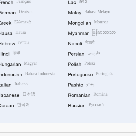
French
Français
Lao
ລາວ
German
Deutsch
Malay
Bahasa Melayu
Greek
Ελληνικά
Mongolian
Монгол
Hausa
Hausa
Myanmar
မြန်မာဘာသာ
Hebrew
עברית
Nepali
नेपाली
Hindi
हिन्दी
Persian
فارسی
Hungarian
Magyar
Polish
Polski
Indonesian
Bahasa Indonesia
Portuguese
Português
Italian
Italiano
Pashto
پښتو
Japanese
日本語
Romanian
Română
Korean
한국어
Russian
Русский