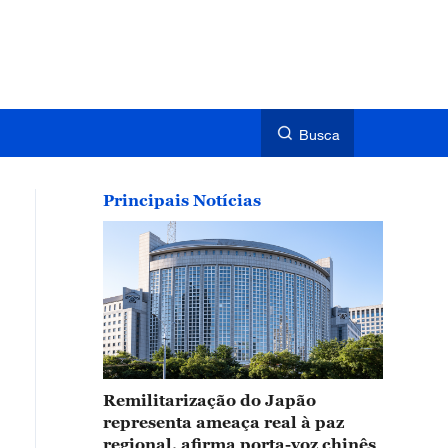
Busca
Principais Notícias
Remilitarização do Japão
representa ameaça real à paz
regional, afirma porta-voz chinês