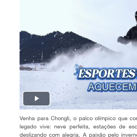
P
l
Venha para Chongli, o palco olímpico que con
legado vive: neve perfeita, estações de es
a
deslizando com alegria. A paixão pelo inver