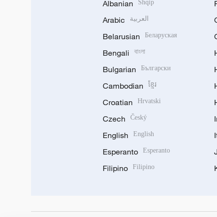
Albanian
Shqip
Arabic
العربية
Belarusian
Беларуская
Bengali
বাংলা
Bulgarian
Български
Cambodian
ខ្មែរ
Croatian
Hrvatski
Czech
Český
English
English
Esperanto
Esperanto
Filipino
Filipino