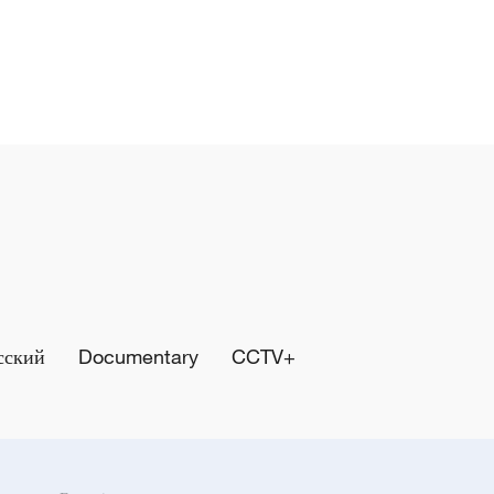
сский
Documentary
CCTV+