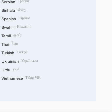
Serbian
Српски
Sinhala
සිංහල
Spanish
Español
Swahili
Kiswahili
Tamil
தமிழ்
Thai
ไทย
Turkish
Türkçe
Ukrainian
Українська
Urdu
اردو
Vietnamese
Tiếng Việt