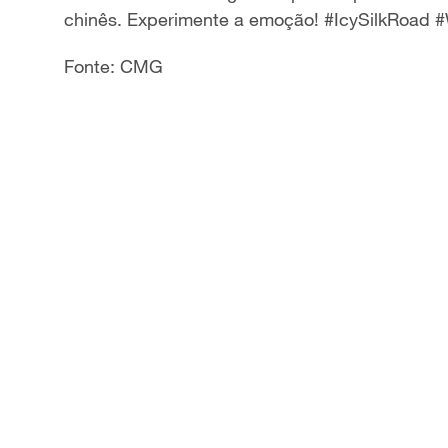
chinês. Experimente a emoção! #IcySilkRoad 
y
Fonte: CMG
V
i
d
e
o