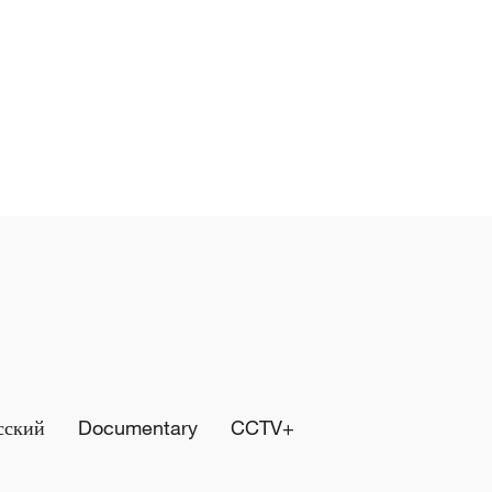
сский
Documentary
CCTV+