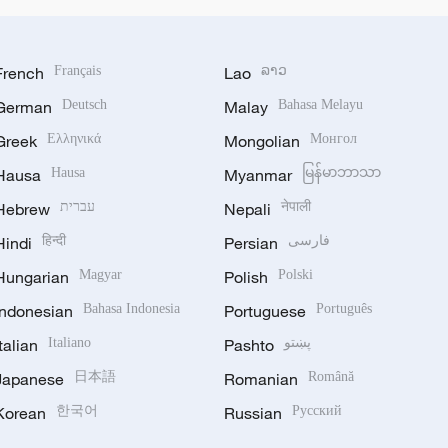
French
Français
Lao
ລາວ
German
Deutsch
Malay
Bahasa Melayu
Greek
Ελληνικά
Mongolian
Монгол
Hausa
Hausa
Myanmar
မြန်မာဘာသာ
Hebrew
עברית
Nepali
नेपाली
Hindi
हिन्दी
Persian
فارسی
Hungarian
Magyar
Polish
Polski
Indonesian
Bahasa Indonesia
Portuguese
Português
Italian
Italiano
Pashto
پښتو
Japanese
日本語
Romanian
Română
Korean
한국어
Russian
Русский