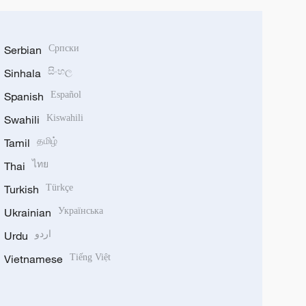
Serbian
Српски
Sinhala
සිංහල
Spanish
Español
Swahili
Kiswahili
Tamil
தமிழ்
Thai
ไทย
Turkish
Türkçe
Ukrainian
Українська
Urdu
اردو
Vietnamese
Tiếng Việt