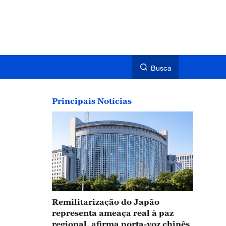
Busca
Principais Notícias
Remilitarização do Japão
representa ameaça real à paz
regional, afirma porta-voz chinês