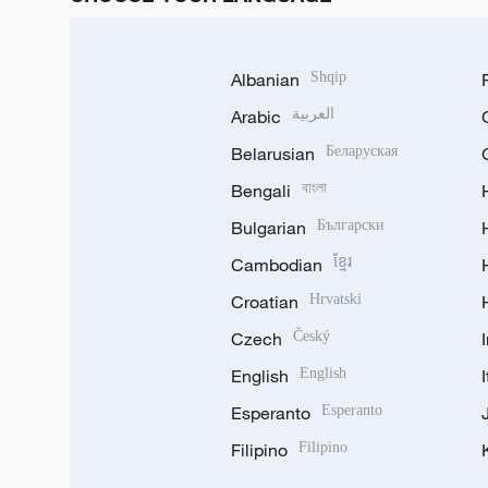
Albanian
Shqip
Arabic
العربية
Belarusian
Беларуская
Bengali
বাংলা
Bulgarian
Български
Cambodian
ខ្មែរ
Croatian
Hrvatski
Czech
Český
English
English
Esperanto
Esperanto
Filipino
Filipino