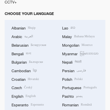
CCTV+
CHOOSE YOUR LANGUAGE
Shqip
ລາວ
Albanian
Lao
العربية
Bahasa Melayu
Arabic
Malay
Беларуская
Монгол
Belarusian
Mongolian
বাংলা
မြန်မာဘာသာ
Bengali
Myanmar
Български
नेपाली
Bulgarian
Nepali
ខ្មែរ
فارسی
Cambodian
Persian
Hrvatski
Polski
Croatian
Polish
Český
Português
Czech
Portuguese
English
پښتو
English
Pashto
Esperanto
Română
Esperanto
Romanian