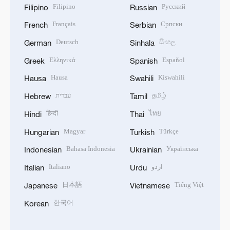
Filipino
Русский
Filipino
Russian
Français
Српски
French
Serbian
Deutsch
සිංහල
German
Sinhala
Ελληνικά
Español
Greek
Spanish
Hausa
Kiswahili
Hausa
Swahili
עברית
தமிழ்
Hebrew
Tamil
हिन्दी
ไทย
Hindi
Thai
Magyar
Türkçe
Hungarian
Turkish
Bahasa Indonesia
Українська
Indonesian
Ukrainian
Italiano
اردو
Italian
Urdu
日本語
Tiếng Việt
Japanese
Vietnamese
한국어
Korean