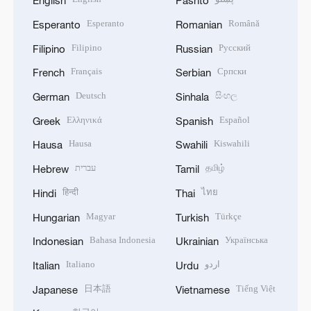
English
Pashto
Esperanto
Română
Esperanto
Romanian
Filipino
Русский
Filipino
Russian
Français
Српски
French
Serbian
Deutsch
සිංහල
German
Sinhala
Ελληνικά
Español
Greek
Spanish
Hausa
Kiswahili
Hausa
Swahili
עברית
தமிழ்
Hebrew
Tamil
हिन्दी
ไทย
Hindi
Thai
Magyar
Türkçe
Hungarian
Turkish
Bahasa Indonesia
Українська
Indonesian
Ukrainian
Italiano
اردو
Italian
Urdu
日本語
Tiếng Việt
Japanese
Vietnamese