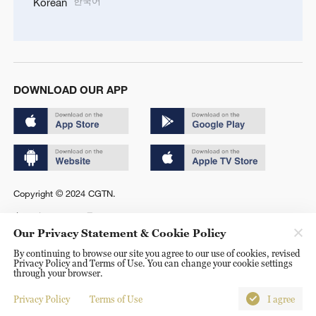
한국어
Korean
DOWNLOAD OUR APP
Copyright © 2024 CGTN.
京ICP备20000184号
Our Privacy Statement & Cookie Policy
京公网安备 11010502050052号
By continuing to browse our site you agree to our use of cookies, revised
Privacy Policy and Terms of Use. You can change your cookie settings
Disinformation report hotline: 010-85061466
through your browser.
Privacy Policy
Terms of Use
I agree