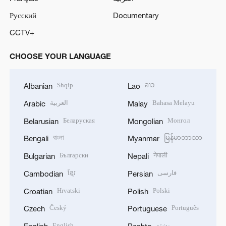
Русский
Documentary
CCTV+
CHOOSE YOUR LANGUAGE
Shqip
ລາວ
Albanian
Lao
العربية
Bahasa Melayu
Arabic
Malay
Беларуская
Монгол
Belarusian
Mongolian
বাংলা
မြန်မာဘာသာ
Bengali
Myanmar
Български
नेपाली
Bulgarian
Nepali
ខ្មែរ
فارسی
Cambodian
Persian
Hrvatski
Polski
Croatian
Polish
Český
Português
Czech
Portuguese
English
پښتو