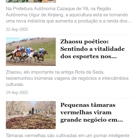
de um jovem em
Xinjiang
Na Prefeitura Autônoma Cazaque de Yili, na Região
Autônoma Uigur de Xinjiang, a aquicultura está se tornando
uma nova indústria que aumenta a produção e a renda dos
moradores locais.
22-Sep-2025
Zhaosu poético:
Sentindo a vitalidade
dos esportes nos
campos pitorescos
Zhaosu, elo importante na antiga Rota da Seda,
testemunhou inúmeras viagens de negócios e intercâmbios
culturais.
19-Sep-2025
Pequenas tâmaras
vermelhas viram
grande negócio em
Ruoqiang
Tâmaras vermelhas são cultivadas em um pomar inteligente