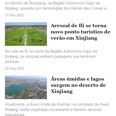
no distrito de Ruoqiang, na Região Autônoma Uigur de
Xinjiang, apoiado por tecnologias da Internet das Coisas e
de big data. O sistema de
17-Sep-2025
Arrozal de Ili se torna
novo ponto turístico de
verão em Xinjiang
No vale de Ili, no norte da Região Autônoma Uigur de
Xinjiang, os arrozais exibem paisagens que lembram
pinturas.
25-Aug-2025
Áreas úmidas e lagos
surgem no deserto de
Xinjiang
Atualmente, a Área Úmida de Aiximan, no condado de Awat,
Xinjiang, exibe vegetação exuberante e bandos de aves
migratórias.