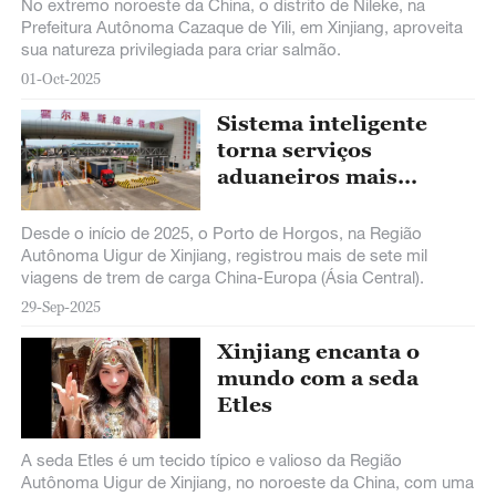
interiores
No extremo noroeste da China, o distrito de Nileke, na
Prefeitura Autônoma Cazaque de Yili, em Xinjiang, aproveita
sua natureza privilegiada para criar salmão.
01-Oct-2025
Sistema inteligente
torna serviços
aduaneiros mais
eficientes em Xinjiang
Desde o início de 2025, o Porto de Horgos, na Região
Autônoma Uigur de Xinjiang, registrou mais de sete mil
viagens de trem de carga China-Europa (Ásia Central).
29-Sep-2025
Xinjiang encanta o
mundo com a seda
Etles
A seda Etles é um tecido típico e valioso da Região
Autônoma Uigur de Xinjiang, no noroeste da China, com uma