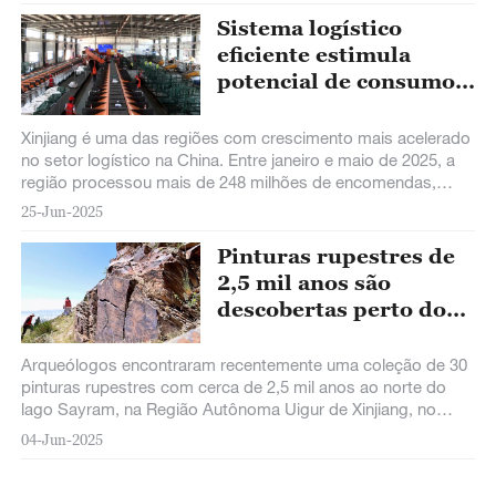
Sistema logístico
eficiente estimula
potencial de consumo
em Xinjiang​
Xinjiang é uma das regiões com ​crescimento mais acelerado​
no setor logístico na China. Entre janeiro e maio de 2025, a
região processou ​mais de 248 milhões de encomendas,
registrando um aumento de ​38,7%​​ ante o mesmo período
25-Jun-2025
de 2024, uma taxa que a coloca entre as cinco primeiras do
país.
Pinturas rupestres de
2,5 mil anos são
descobertas perto do
lago Sayram, em
Xinjiang
Arqueólogos encontraram recentemente uma coleção de 30
pinturas rupestres com cerca de 2,5 mil anos ao norte do
lago Sayram, na Região Autônoma Uigur de Xinjiang, no
noroeste da China.
04-Jun-2025