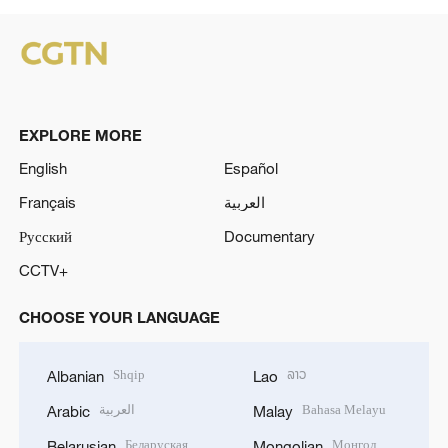
EXPLORE MORE
English
Español
Français
العربية
Русский
Documentary
CCTV+
CHOOSE YOUR LANGUAGE
Shqip
ລາວ
Albanian
Lao
العربية
Bahasa Melayu
Arabic
Malay
Беларуская
Монгол
Belarusian
Mongolian