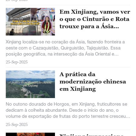
descobrir comigo os motivos!
Em Xinjiang, vamos ver
o que o Cinturão e Rota
trouxe para a Ásia
Central
Xinjiang localiza-se no coração da Ásia, fazendo fronteira a
oeste com o Cazaquistão, Quirguistão, Tajiquistão. Essa
posição geográfica, na intersecção da Ásia Oriental e
Central, fez dela um hub vital para o intercâmbio cultural
25-Sep-2025
entre Oriente e Ocidente desde os tempos antigos.
A prática da
modernização chinesa
em Xinjiang
No outono dourado de Horgos, em Xinjiang, fruticultores se
dedicam à colheita abundante. Desde o início do ano, o
volume de exportação de frutas do porto terrestre cresceu
significativamente,
25-Sep-2025