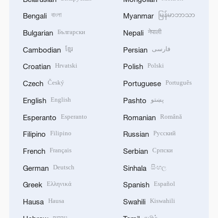
বাংলা
မြန်မာဘာသာ
Bengali
Myanmar
Български
नेपाली
Bulgarian
Nepali
ខ្មែរ
فارسی
Cambodian
Persian
Hrvatski
Polski
Croatian
Polish
Český
Português
Czech
Portuguese
English
پښتو
English
Pashto
Esperanto
Română
Esperanto
Romanian
Filipino
Русский
Filipino
Russian
Français
Српски
French
Serbian
Deutsch
සිංහල
German
Sinhala
Ελληνικά
Español
Greek
Spanish
Hausa
Kiswahili
Hausa
Swahili
עברית
தமிழ்