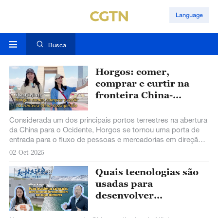
Language
Busca
Horgos: comer,
comprar e curtir na
fronteira China-
Cazaquistão
Considerada um dos principais portos terrestres na abertura
da China para o Ocidente, Horgos se tornou uma porta de
entrada para o fluxo de pessoas e mercadorias em direção à
Ásia Central e até aos mercados europeus.
02-Oct-2025
Quais tecnologias são
usadas para
desenvolver
piscicultura nos lagos