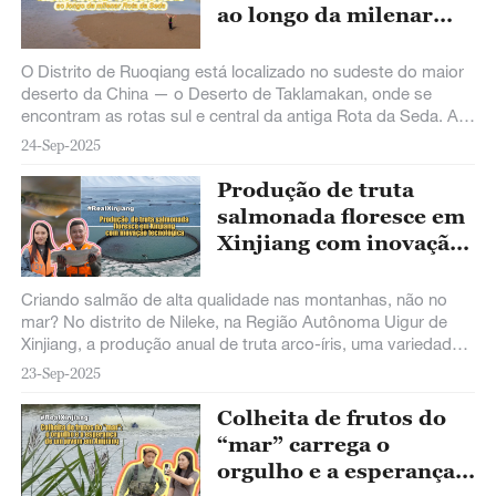
ao longo da milenar
Rota da Seda
O Distrito de Ruoqiang está localizado no sudeste do maior
deserto da China — o Deserto de Taklamakan, onde se
encontram as rotas sul e central da antiga Rota da Seda. A
viajante italiana Vienna Cammarota, acompanhada por
24-Sep-2025
amigos chineses, seguiu as pistas do livro As Viagens de
Marco Polo e entrou no Distrito de Ruoqiang, iniciando uma
Produção de truta
aventura às margens do Lago Lop Nur. Venha conferir!
salmonada floresce em
Xinjiang com inovação
tecnológica
Criando salmão de alta qualidade nas montanhas, não no
mar? No distrito de Nileke, na Região Autônoma Uigur de
Xinjiang, a produção anual de truta arco-íris, uma variedade
de salmão, ultrapassa 9.000 toneladas e gera mais de US$
23-Sep-2025
43 milhões.
Colheita de frutos do
“mar” carrega o
orgulho e a esperança