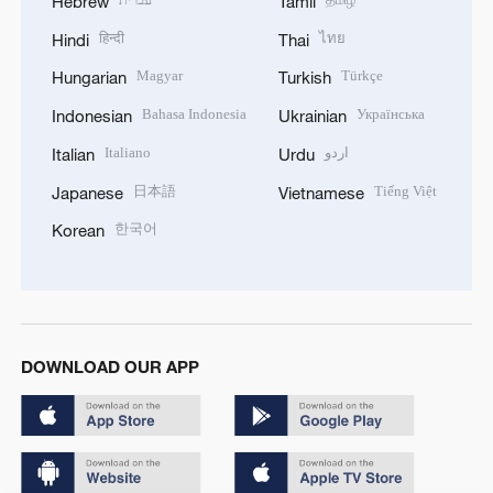
Hebrew
Tamil
हिन्दी
ไทย
Hindi
Thai
Magyar
Türkçe
Hungarian
Turkish
Bahasa Indonesia
Українська
Indonesian
Ukrainian
Italiano
اردو
Italian
Urdu
日本語
Tiếng Việt
Japanese
Vietnamese
한국어
Korean
DOWNLOAD OUR APP