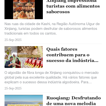
Xinjiang impressiona
turistas com alimentos
saborosos
Nas ruas da cidade de Kashi, na Região Autônoma Uigur de
Xinjiang, turistas podem desfrutar de saborosos alimentos
tradicionais em todos os cantos.
25-Sep-2025
Quais fatores
contribuem para o
sucesso da indústria
algodoeira de Xinjiang?
O algodão de fibra longa de Xinjiang conquistou o mercado
global pela sua excelente qualidade. Há vários fatores que
explicam o sucesso dessa indústria algodoeira. Para
mostrar essa força, vamos visitar os campos de algodão de
25-Sep-2025
Shihezi, em busca de entender a verdadeira competitividade
do algodão chinês.
Ruoqiang: Desfrutando
de uma nova melodia