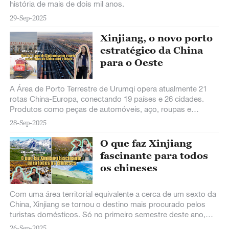
história de mais de dois mil anos.
29-Sep-2025
Xinjiang, o novo porto
estratégico da China
para o Oeste
A Área de Porto Terrestre de Urumqi opera atualmente 21
rotas China-Europa, conectando 19 países e 26 cidades.
Produtos como peças de automóveis, aço, roupas e
materiais de construção são os principais produtos de
28-Sep-2025
exportação chinesa por aqui.
O que faz Xinjiang
fascinante para todos
os chineses
Com uma área territorial equivalente a cerca de um sexto da
China, Xinjiang se tornou o destino mais procurado pelos
turistas domésticos. Só no primeiro semestre deste ano,
Xinjiang já recebeu mais de 130 milhões de turistas. Venha
26-Sep-2025