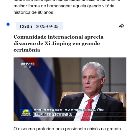
melhor forma de homenagear aquela grande vitória
histórica de 80 anos.
13:05
2025-09-05
Comunidade internacional aprecia
discurso de Xi Jinping em grande
cerimônia
This
is
O discurso proferido pelo presidente chinês na grande
a
No compatible source was found for this media.
modal