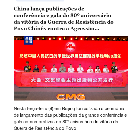
China lança publicações de
conferência e gala do 80º aniversário
da vitória da Guerra de Resistência do
Povo Chinês contra a Agressão
Japonesa e da Guerra Antifascista
Mundial
This
is
Nesta terça-feira (9) em Beijing foi realizada a cerimônia
a
No compatible source was found for this media.
modal
de lançamento das publicações da grande conferência e
window.
gala comemorativas do 80º aniversário da vitória da
Guerra de Resistência do Povo