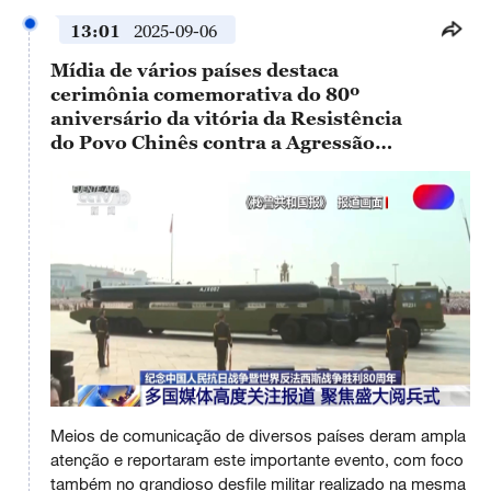
13:01
2025-09-06
Mídia de vários países destaca
cerimônia comemorativa do 80º
aniversário da vitória da Resistência
do Povo Chinês contra a Agressão
Japonesa e da vitória da Guerra
Antifascista Mundial
This
is
Meios de comunicação de diversos países deram ampla
a
No compatible source was found for this media.
modal
atenção e reportaram este importante evento, com foco
window.
também no grandioso desfile militar realizado na mesma