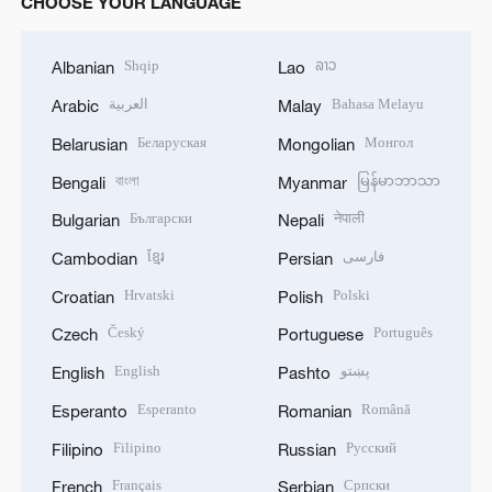
CHOOSE YOUR LANGUAGE
Shqip
ລາວ
Albanian
Lao
العربية
Bahasa Melayu
Arabic
Malay
Беларуская
Монгол
Belarusian
Mongolian
বাংলা
မြန်မာဘာသာ
Bengali
Myanmar
Български
नेपाली
Bulgarian
Nepali
ខ្មែរ
فارسی
Cambodian
Persian
Hrvatski
Polski
Croatian
Polish
Český
Português
Czech
Portuguese
English
پښتو
English
Pashto
Esperanto
Română
Esperanto
Romanian
Filipino
Русский
Filipino
Russian
Français
Српски
French
Serbian