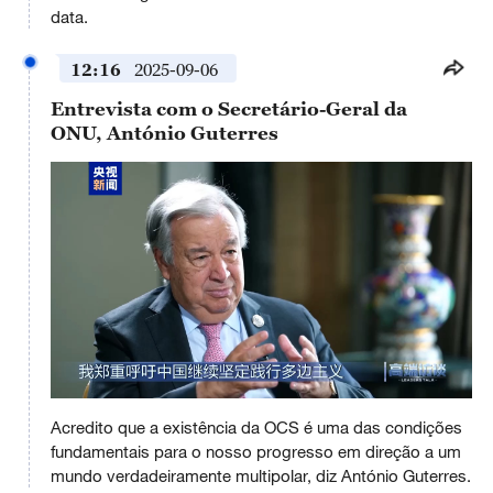
data.
12:16
2025-09-06
Entrevista com o Secretário-Geral da
ONU, António Guterres
This
is
Acredito que a existência da OCS é uma das condições
a
No compatible source was found for this media.
modal
fundamentais para o nosso progresso em direção a um
window.
mundo verdadeiramente multipolar, diz António Guterres.