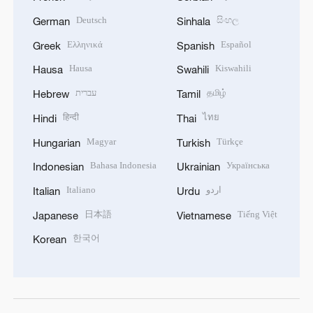
Deutsch
සිංහල
German
Sinhala
Ελληνικά
Español
Greek
Spanish
Hausa
Kiswahili
Hausa
Swahili
עברית
தமிழ்
Hebrew
Tamil
हिन्दी
ไทย
Hindi
Thai
Magyar
Türkçe
Hungarian
Turkish
Bahasa Indonesia
Українська
Indonesian
Ukrainian
Italiano
اردو
Italian
Urdu
日本語
Tiếng Việt
Japanese
Vietnamese
한국어
Korean