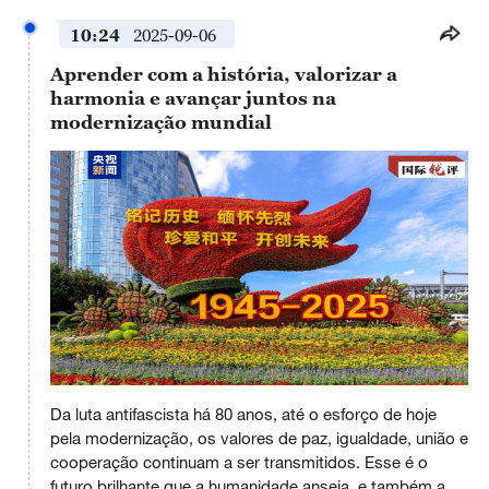
10:24
2025-09-06
Aprender com a história, valorizar a
harmonia e avançar juntos na
modernização mundial
This
is
Da luta antifascista há 80 anos, até o esforço de hoje
a
No compatible source was found for this media.
modal
pela modernização, os valores de paz, igualdade, união e
window.
cooperação continuam a ser transmitidos. Esse é o
futuro brilhante que a humanidade anseia, e também a