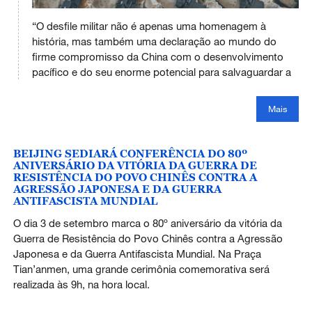
This
is
“O desfile militar não é apenas uma homenagem à
a
No compatible source was found for this media.
modal
história, mas também uma declaração ao mundo do
window.
firme compromisso da China com o desenvolvimento
pacífico e do seu enorme potencial para salvaguardar a
Mais
BEIJING SEDIARÁ CONFERÊNCIA DO 80º
ANIVERSÁRIO DA VITÓRIA DA GUERRA DE
RESISTÊNCIA DO POVO CHINÊS CONTRA A
AGRESSÃO JAPONESA E DA GUERRA
ANTIFASCISTA MUNDIAL
O dia 3 de setembro marca o 80º aniversário da vitória da
Guerra de Resistência do Povo Chinês contra a Agressão
Japonesa e da Guerra Antifascista Mundial. Na Praça
Tian’anmen, uma grande cerimônia comemorativa será
realizada às 9h, na hora local.