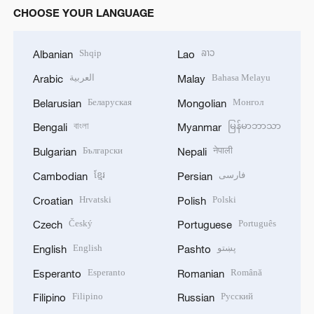
CHOOSE YOUR LANGUAGE
Shqip
ລາວ
Albanian
Lao
العربية
Bahasa Melayu
Arabic
Malay
Беларуская
Монгол
Belarusian
Mongolian
বাংলা
မြန်မာဘာသာ
Bengali
Myanmar
Български
नेपाली
Bulgarian
Nepali
ខ្មែរ
فارسی
Cambodian
Persian
Hrvatski
Polski
Croatian
Polish
Český
Português
Czech
Portuguese
English
پښتو
English
Pashto
Esperanto
Română
Esperanto
Romanian
Filipino
Русский
Filipino
Russian