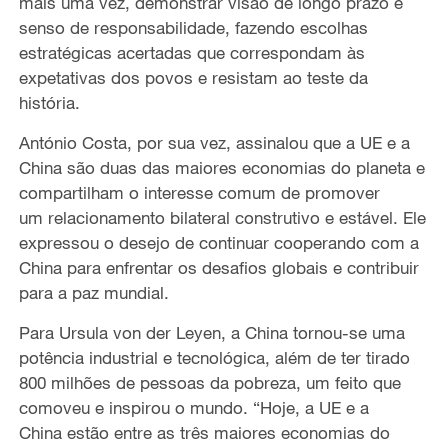
mais uma vez,
demonstrar
visão de longo prazo e
senso de responsabilidade, fazendo
escolhas
estratégicas
acertadas que correspondam
às
expetativas
dos povos
e resistam ao teste da
história.
António Costa, por sua vez, assinalou que a UE e a
China são
duas das maiores economias do planeta e
compartilham o
interesse comum
de promover
um
relacionamento bilateral construtivo e estável. Ele
expressou o desejo de continuar cooperando
com a
China para enfrentar os desafios
globais e contribuir
para a paz mundial.
Para
Ursula von der Leyen, a China tornou-se uma
potência industrial e tecnológica
,
além de ter tirado
800 milhões de pessoas da pobreza, um feito que
comoveu
e inspirou o mundo. “Hoje, a UE e a
China
estão entre as
três maiores economias do