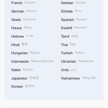
Français
Српски
French
Serbian
Deutsch
සිංහල
German
Sinhala
Ελληνικά
Español
Greek
Spanish
Hausa
Kiswahili
Hausa
Swahili
עברית
தமிழ்
Hebrew
Tamil
हिन्दी
ไทย
Hindi
Thai
Magyar
Türkçe
Hungarian
Turkish
Bahasa Indonesia
Українська
Indonesian
Ukrainian
Italiano
اردو
Italian
Urdu
日本語
Tiếng Việt
Japanese
Vietnamese
한국어
Korean