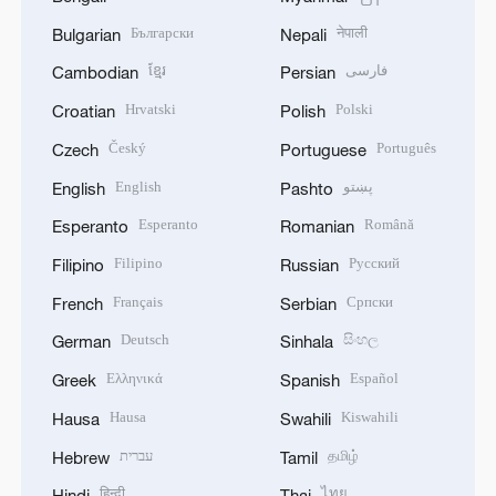
Български
नेपाली
Bulgarian
Nepali
ខ្មែរ
فارسی
Cambodian
Persian
Hrvatski
Polski
Croatian
Polish
Český
Português
Czech
Portuguese
English
پښتو
English
Pashto
Esperanto
Română
Esperanto
Romanian
Filipino
Русский
Filipino
Russian
Français
Српски
French
Serbian
Deutsch
සිංහල
German
Sinhala
Ελληνικά
Español
Greek
Spanish
Hausa
Kiswahili
Hausa
Swahili
עברית
தமிழ்
Hebrew
Tamil
हिन्दी
ไทย
Hindi
Thai