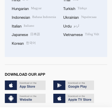
Magyar
Türkçe
Hungarian
Turkish
Bahasa Indonesia
Українська
Indonesian
Ukrainian
Italiano
اردو
Italian
Urdu
日本語
Tiếng Việt
Japanese
Vietnamese
한국어
Korean
DOWNLOAD OUR APP
Copyright © 2024 CGTN.