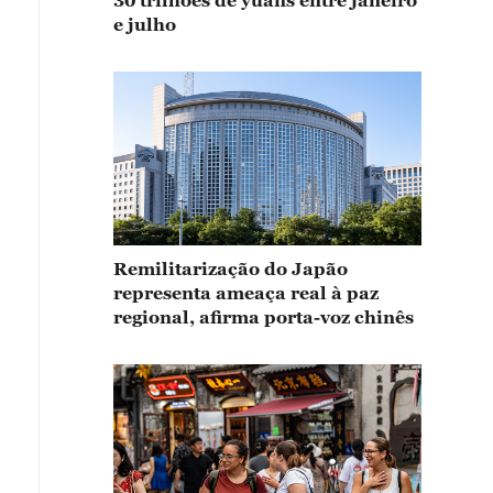
30 trilhões de yuans entre janeiro
e julho
Remilitarização do Japão
representa ameaça real à paz
regional, afirma porta-voz chinês