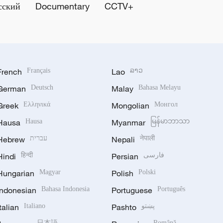
сский
Documentary
CCTV+
French
Français
Lao
ລາວ
German
Deutsch
Malay
Bahasa Melayu
Greek
Ελληνικά
Mongolian
Монгол
Hausa
Hausa
Myanmar
မြန်မာဘာသာ
Hebrew
עברית
Nepali
नेपाली
Hindi
हिन्दी
Persian
فارسی
Hungarian
Magyar
Polish
Polski
Indonesian
Bahasa Indonesia
Portuguese
Português
Italian
Italiano
Pashto
پښتو
日本語
Română