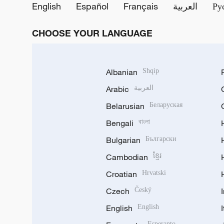
English
Español
Français
العربية
Ру
CHOOSE YOUR LANGUAGE
Albanian
Shqip
Arabic
العربية
Belarusian
Беларуская
Bengali
বাংলা
Bulgarian
Български
Cambodian
ខ្មែរ
Croatian
Hrvatski
Czech
Český
English
English
Esperanto