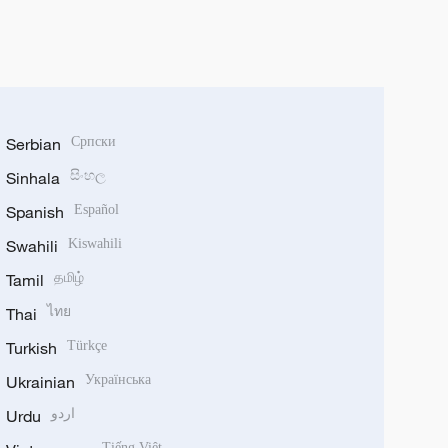
Serbian
Српски
Sinhala
සිංහල
Spanish
Español
Swahili
Kiswahili
Tamil
தமிழ்
Thai
ไทย
Turkish
Türkçe
Ukrainian
Українська
Urdu
اردو
Tiếng Việt