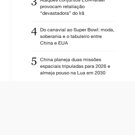
3
provocam retaliação
“devastadora” do Irã
4
Do canavial ao Super Bowl: moda,
soberania e o tabuleiro entre
China e EUA
5
China planeja duas missões
espaciais tripuladas para 2026 e
almeja pouso na Lua em 2030