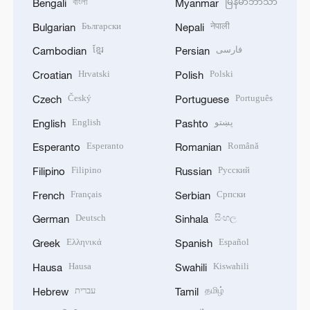
বাংলা
မြန်မာဘာသာ
Bengali
Myanmar
Български
नेपाली
Bulgarian
Nepali
ខ្មែរ
فارسی
Cambodian
Persian
Hrvatski
Polski
Croatian
Polish
Český
Português
Czech
Portuguese
English
پښتو
English
Pashto
Esperanto
Română
Esperanto
Romanian
Filipino
Русский
Filipino
Russian
Français
Српски
French
Serbian
Deutsch
සිංහල
German
Sinhala
Ελληνικά
Español
Greek
Spanish
Hausa
Kiswahili
Hausa
Swahili
עברית
தமிழ்
Hebrew
Tamil