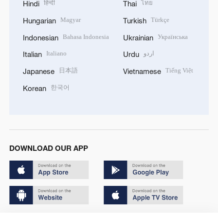
हिन्दी
ไทย
Hindi
Thai
Magyar
Türkçe
Hungarian
Turkish
Bahasa Indonesia
Українська
Indonesian
Ukrainian
Italiano
اردو
Italian
Urdu
日本語
Tiếng Việt
Japanese
Vietnamese
한국어
Korean
DOWNLOAD OUR APP