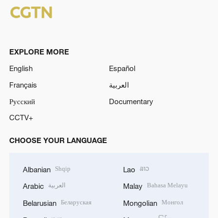
EXPLORE MORE
English
Español
Français
العربية
Русский
Documentary
CCTV+
CHOOSE YOUR LANGUAGE
Shqip
ລາວ
Albanian
Lao
العربية
Bahasa Melayu
Arabic
Malay
Беларуская
Монгол
Belarusian
Mongolian