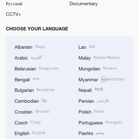
Русский
Documentary
CCTV+
CHOOSE YOUR LANGUAGE
Shqip
ລາວ
Albanian
Lao
العربية
Bahasa Melayu
Arabic
Malay
Беларуская
Монгол
Belarusian
Mongolian
বাংলা
မြန်မာဘာသာ
Bengali
Myanmar
Български
नेपाली
Bulgarian
Nepali
ខ្មែរ
فارسی
Cambodian
Persian
Hrvatski
Polski
Croatian
Polish
Český
Português
Czech
Portuguese
English
پښتو
English
Pashto