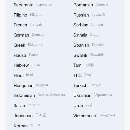
Esperanto
Română
Esperanto
Romanian
Filipino
Русский
Filipino
Russian
Français
Српски
French
Serbian
Deutsch
සිංහල
German
Sinhala
Ελληνικά
Español
Greek
Spanish
Hausa
Kiswahili
Hausa
Swahili
עברית
தமிழ்
Hebrew
Tamil
हिन्दी
ไทย
Hindi
Thai
Magyar
Türkçe
Hungarian
Turkish
Bahasa Indonesia
Українська
Indonesian
Ukrainian
Italiano
اردو
Italian
Urdu
日本語
Tiếng Việt
Japanese
Vietnamese
한국어
Korean