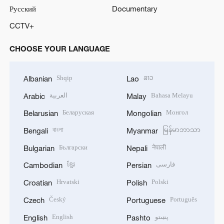
Русский
Documentary
CCTV+
CHOOSE YOUR LANGUAGE
Shqip
ລາວ
Albanian
Lao
العربية
Bahasa Melayu
Arabic
Malay
Беларуская
Монгол
Belarusian
Mongolian
বাংলা
မြန်မာဘာသာ
Bengali
Myanmar
Български
नेपाली
Bulgarian
Nepali
ខ្មែរ
فارسی
Cambodian
Persian
Hrvatski
Polski
Croatian
Polish
Český
Português
Czech
Portuguese
English
پښتو
English
Pashto