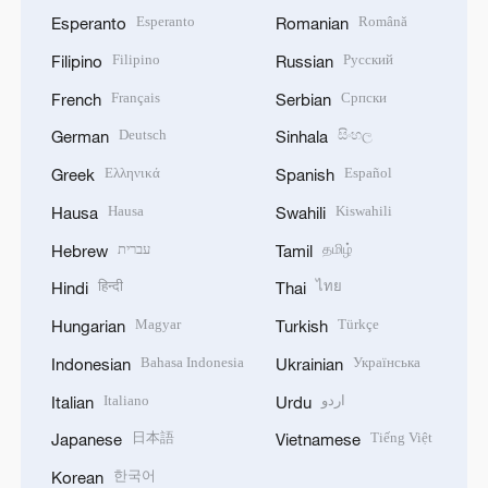
Esperanto
Română
Esperanto
Romanian
Filipino
Русский
Filipino
Russian
Français
Српски
French
Serbian
Deutsch
සිංහල
German
Sinhala
Ελληνικά
Español
Greek
Spanish
Hausa
Kiswahili
Hausa
Swahili
עברית
தமிழ்
Hebrew
Tamil
हिन्दी
ไทย
Hindi
Thai
Magyar
Türkçe
Hungarian
Turkish
Bahasa Indonesia
Українська
Indonesian
Ukrainian
Italiano
اردو
Italian
Urdu
日本語
Tiếng Việt
Japanese
Vietnamese
한국어
Korean