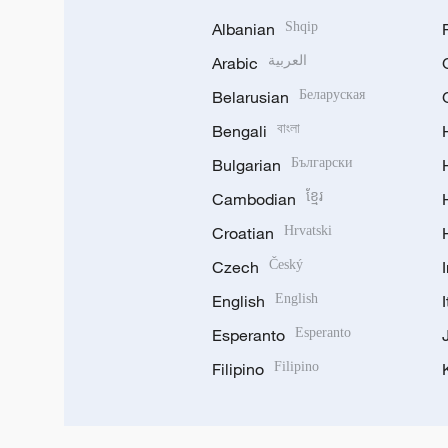
Albanian
Shqip
Arabic
العربية
Belarusian
Беларуская
Bengali
বাংলা
Bulgarian
Български
Cambodian
ខ្មែរ
Croatian
Hrvatski
Czech
Český
English
English
Esperanto
Esperanto
Filipino
Filipino