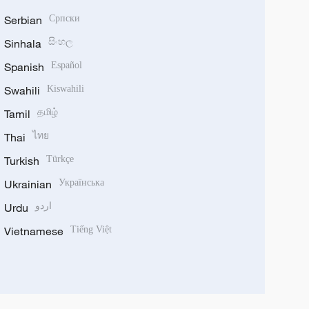
Serbian
Српски
Sinhala
සිංහල
Spanish
Español
Swahili
Kiswahili
Tamil
தமிழ்
Thai
ไทย
Turkish
Türkçe
Ukrainian
Українська
Urdu
اردو
Vietnamese
Tiếng Việt