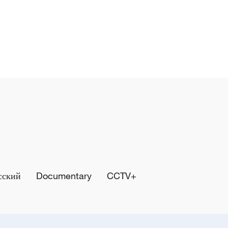
сский
Documentary
CCTV+