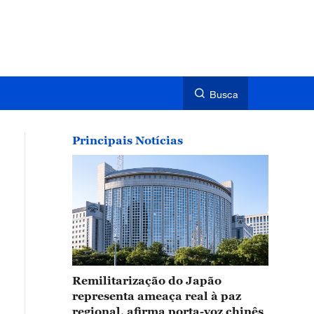
Busca
Principais Notícias
Remilitarização do Japão
representa ameaça real à paz
regional, afirma porta-voz chinês