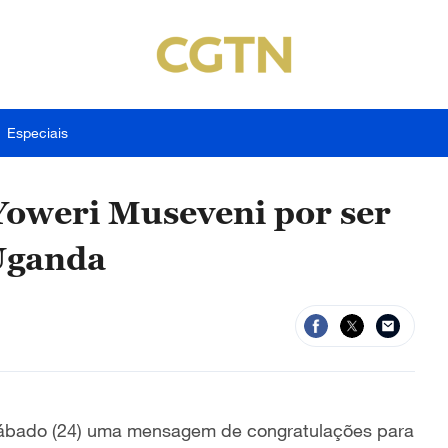
Especiais
Yoweri Museveni por ser
 Uganda
e sábado (24) uma mensagem de congratulações para