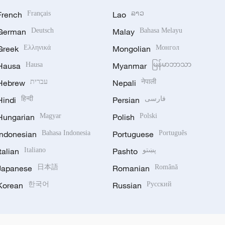
French
Français
Lao
ລາວ
German
Deutsch
Malay
Bahasa Melayu
Greek
Ελληνικά
Mongolian
Монгол
Hausa
Hausa
Myanmar
မြန်မာဘာသာ
Hebrew
עברית
Nepali
नेपाली
Hindi
हिन्दी
Persian
فارسی
Hungarian
Magyar
Polish
Polski
Indonesian
Bahasa Indonesia
Portuguese
Português
Italian
Italiano
Pashto
پښتو
Japanese
日本語
Romanian
Română
Korean
한국어
Russian
Русский