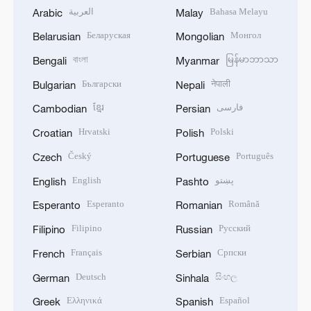
العربية
Bahasa Melayu
Arabic
Malay
Беларуская
Монгол
Belarusian
Mongolian
বাংলা
မြန်မာဘာသာ
Bengali
Myanmar
Български
नेपाली
Bulgarian
Nepali
ខ្មែរ
فارسی
Cambodian
Persian
Hrvatski
Polski
Croatian
Polish
Český
Português
Czech
Portuguese
English
پښتو
English
Pashto
Esperanto
Română
Esperanto
Romanian
Filipino
Русский
Filipino
Russian
Français
Српски
French
Serbian
Deutsch
සිංහල
German
Sinhala
Ελληνικά
Español
Greek
Spanish