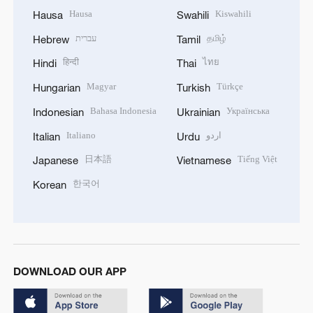
Hausa
Kiswahili
Hausa
Swahili
עברית
தமிழ்
Hebrew
Tamil
हिन्दी
ไทย
Hindi
Thai
Magyar
Türkçe
Hungarian
Turkish
Bahasa Indonesia
Українська
Indonesian
Ukrainian
Italiano
اردو
Italian
Urdu
日本語
Tiếng Việt
Japanese
Vietnamese
한국어
Korean
DOWNLOAD OUR APP