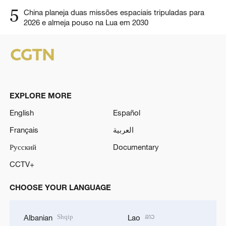
5
China planeja duas missões espaciais tripuladas para
2026 e almeja pouso na Lua em 2030
EXPLORE MORE
English
Español
Français
العربية
Русский
Documentary
CCTV+
CHOOSE YOUR LANGUAGE
Shqip
ລາວ
Albanian
Lao