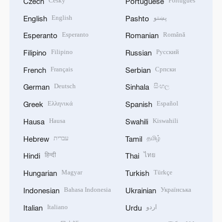
Český
Português
Czech
Portuguese
English
پښتو
English
Pashto
Esperanto
Română
Esperanto
Romanian
Filipino
Русский
Filipino
Russian
Français
Српски
French
Serbian
Deutsch
සිංහල
German
Sinhala
Ελληνικά
Español
Greek
Spanish
Hausa
Kiswahili
Hausa
Swahili
עברית
தமிழ்
Hebrew
Tamil
हिन्दी
ไทย
Hindi
Thai
Magyar
Türkçe
Hungarian
Turkish
Bahasa Indonesia
Українська
Indonesian
Ukrainian
Italiano
اردو
Italian
Urdu