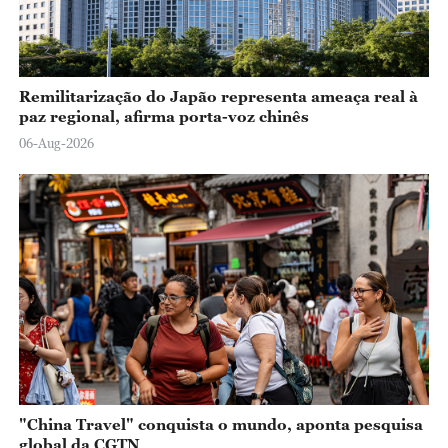
Remilitarização do Japão representa ameaça real à
paz regional, afirma porta-voz chinês
06-Aug-2026
"China Travel" conquista o mundo, aponta pesquisa
global da CGTN