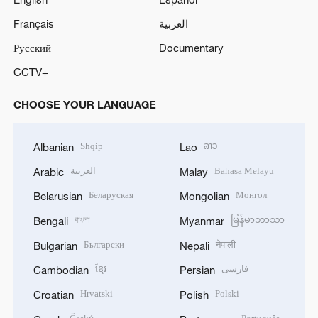
Français
العربية
Русский
Documentary
CCTV+
CHOOSE YOUR LANGUAGE
Shqip
ລາວ
Albanian
Lao
العربية
Bahasa Melayu
Arabic
Malay
Беларуская
Монгол
Belarusian
Mongolian
বাংলা
မြန်မာဘာသာ
Bengali
Myanmar
Български
नेपाली
Bulgarian
Nepali
ខ្មែរ
فارسی
Cambodian
Persian
Hrvatski
Polski
Croatian
Polish