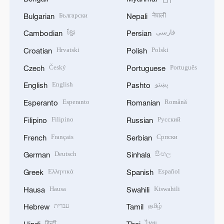
Български
नेपाली
Bulgarian
Nepali
ខ្មែរ
فارسی
Cambodian
Persian
Hrvatski
Polski
Croatian
Polish
Český
Português
Czech
Portuguese
English
پښتو
English
Pashto
Esperanto
Română
Esperanto
Romanian
Filipino
Русский
Filipino
Russian
Français
Српски
French
Serbian
Deutsch
සිංහල
German
Sinhala
Ελληνικά
Español
Greek
Spanish
Hausa
Kiswahili
Hausa
Swahili
עברית
தமிழ்
Hebrew
Tamil
हिन्दी
ไทย