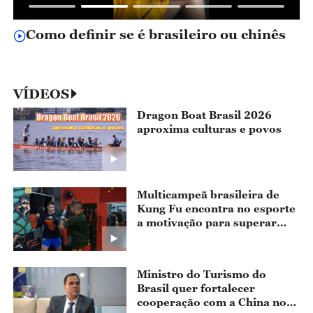
Cidades Gêmeas: Rio e Beijing, cheias
de histórias, com muito lazer e diversão
d
VÍDEOS
Dragon Boat Brasil 2026
aproxima culturas e povos
Multicampeã brasileira de
Kung Fu encontra no esporte
a motivação para superar
desafios
Ministro do Turismo do
Brasil quer fortalecer
cooperação com a China no