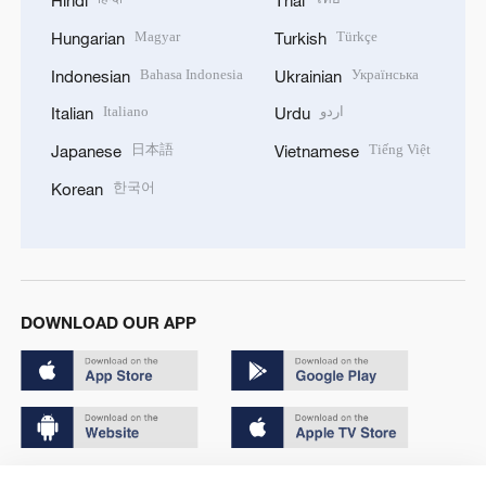
Hindi
Thai
Magyar
Türkçe
Hungarian
Turkish
Bahasa Indonesia
Українська
Indonesian
Ukrainian
Italiano
اردو
Italian
Urdu
日本語
Tiếng Việt
Japanese
Vietnamese
한국어
Korean
DOWNLOAD OUR APP
Copyright © 2024 CGTN.