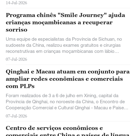
energia em termos de escala de investimento no país sul-
14-Jul-2026
americano, foram iniciadas em toda a sua extensão, com a
expectativa de auxiliar na transição fundamental da
Programa chinês "Smile Journey" ajuda
infraestrutura energética do país.
crianças moçambicanas a recuperar
sorriso
Uma equipe de especialistas da Província de Sichuan, no
sudoeste da China, realizou exames gratuitos e cirurgias
reconstrutivas em crianças moçambicanas com lábio
leporino, fenda palatina e outras deformidades faciais
07-Jul-2026
congênitas, trazendo uma nova esperança para suas vidas.
Qinghai e Macau atuam em conjunto para
ampliar redes econômicas e comerciais
com PLPs
Foram realizados de 3 a 6 de julho em Xining, capital da
Província de Qinghai, no noroeste da China, o Encontro de
Cooperação Comercial e Cultural Qinghai - Macau e Países
de Língua Portuguesa e a 18ª Semana Cultural da China e
07-Jul-2026
dos Países de Língua Portuguesa - Estação de Qinghai.
Centro de serviços econômicos e
comerciais entre China e países de língua