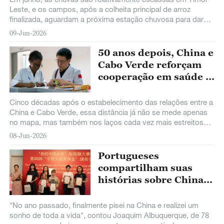
Leste, e os campos, após a colheita principal de arroz
finalizada, aguardam a próxima estação chuvosa para dar
início a um novo ciclo de cultivo.
09-Jun-2026
50 anos depois, China e
Cabo Verde reforçam
cooperação em saúde e
educação
Cinco décadas após o estabelecimento das relações entre a
China e Cabo Verde, essa distância já não se mede apenas
no mapa, mas também nos laços cada vez mais estreitos
entre os dois povos.
08-Jun-2026
Portugueses
compartilham suas
histórias sobre China
através de vídeos
curtos
"No ano passado, finalmente pisei na China e realizei um
sonho de toda a vida", contou Joaquim Albuquerque, de 78