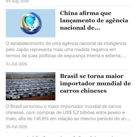
03-Aug-2026
China afirma que
lançamento de agência
nacional de
inteligência pelo Japão
é outra medida
O estabelecimento de uma agência nacional de inteligência
negativa nas políticas
pelo Japão representa mais uma medida negativa em
termos de suas políticas de segurança interna e externa,
de segurança
disse a porta-voz do Ministério
31-Jul-2026
Brasil se torna maior
importador mundial de
carros chineses
O Brasil se tornou o maior importador mundial de carros
chineses, com compras de US$ 5,2 bilhões entre janeiro e
maio, alta de 146,9% em relação ao mesmo período do ano
passado, segundo reportagem publicada nesta terça-feira
30-Jul-2026
pelo jornal Valor Econômico.