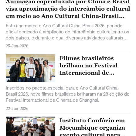
Animação coproduzida por China e Brasil
visa aproximação do intercâmbio cultural
em meio ao Ano Cultural China-Brasil
2026
Este ano marca o Ano Cultural China-Brasil 2026, período
oficial dedicado à ampliação do intercâmbio cultural entre os
dois países, e durante o qual diversas atividades culturais
têm sido realizadas ao público sino-brasileiro.
25-Jun-2026
Filmes brasileiros
brilham no Festival
Internacional de
Cinema de Shanghai
Inseridos no pacote especial para o Ano Cultural China-
Brasil 2026, nove filmes brasileiros brilharam na 28 edição do
Festival Internacional de Cinema de Shanghai.
22-Jun-2026
Instituto Confúcio em
Moçambique organiza
evento cultural para