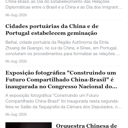
China-Brasil, ao Dia do Estabelecimento das Relações
Diplomáticas entre o Brasil e a China e ao Dia dos Imigrantes
Chineses (15 de agosto) foi realizada nesta terça-feira (3) na
06-Aug-2026
Câmara dos Deputados, em Brasília.
Cidades portuárias da China e de
Portugal estabelecem geminação
Beihai, cidade portuária da Região Autônoma da Etnia
Zhuang de Guangxi, no sul da China, e Sines, em Portugal,
concluíram os procedimentos para formalizar as relações de
geminação, informou nesta quarta-feira uma associação
06-Aug-2026
regional chinesa de amizade com países estrangeiros.
Exposição fotográfica "Construindo um
Futuro Compartilhado China-Brasil" é
inaugurada no Congresso Nacional do
Brasil
A exposição fotográfica "Construindo um Futuro
Compartilhado China-Brasil" foi inaugurada nesta segunda-
feira no Salão da Taquigrafia da Câmara dos Deputados, no
Congresso Nacional do Brasil.
06-Aug-2026
Orquestra Chinesa de