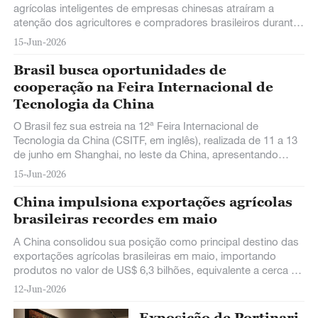
agrícolas inteligentes de empresas chinesas atraíram a
atenção dos agricultores e compradores brasileiros durante
a 20ª edição da Bahia Farm Show.
15-Jun-2026
Brasil busca oportunidades de
cooperação na Feira Internacional de
Tecnologia da China
O Brasil fez sua estreia na 12ª Feira Internacional de
Tecnologia da China (CSITF, em inglês), realizada de 11 a 13
de junho em Shanghai, no leste da China, apresentando
oportunidades de cooperação com a China em áreas como
15-Jun-2026
agricultura, indústria, energia, biotecnologia e inovação.
China impulsiona exportações agrícolas
brasileiras recordes em maio
A China consolidou sua posição como principal destino das
exportações agrícolas brasileiras em maio, importando
produtos no valor de US$ 6,3 bilhões, equivalente a cerca de
40% de todas as vendas externas do setor e um aumento
12-Jun-2026
de 12,8% em relação ao ano anterior, informou nesta quinta-
feira o Ministério da Agricultura e Pecuária do Brasil.
Exposição de Portinari