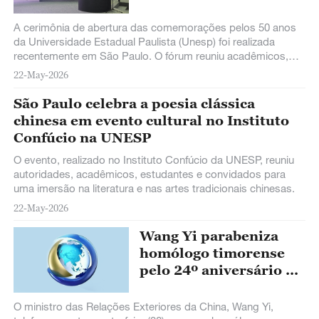
Brasil amplia espaço de
diálogo entre
A cerimônia de abertura das comemorações pelos 50 anos
civilizações
da Universidade Estadual Paulista (Unesp) foi realizada
recentemente em São Paulo. O fórum reuniu acadêmicos,
escritores e intelectuais públicos da China, do Brasil e de
22-May-2026
diversos outros países para debater temas relacionados à
literatura, cultura, sociedade e ao desenvolvimento do
São Paulo celebra a poesia clássica
mundo contemporâneo.
chinesa em evento cultural no Instituto
Confúcio na UNESP
O evento, realizado no Instituto Confúcio da UNESP, reuniu
autoridades, acadêmicos, estudantes e convidados para
uma imersão na literatura e nas artes tradicionais chinesas.
22-May-2026
Wang Yi parabeniza
homólogo timorense
pelo 24º aniversário da
fundação da República
Democrática de Timor-
O ministro das Relações Exteriores da China, Wang Yi,