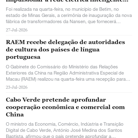
local
Foi realizada na quarta-feira, no município de Betim, no
estado de Minas Gerais, a cerimônia de inauguração da nova
fábrica de transformadores da Nansen, que fornecerá
soluções integradas para o ecossistema local de energia
27-Jul-2026
inteligente.
RAEM recebe delegação de autoridades
de cultura dos países de língua
portuguesa
O Gabinete do Comissário do Ministério das Relações
Exteriores da China na Região Administrativa Especial de
Macau (RAEM) realizou na quarta-feira uma recepção para
uma delegação de autoridades de cultura de países de
23-Jul-2026
língua portuguesa que visitaram Macau.
Cabo Verde pretende aprofundar
cooperação econômica e comercial com
China
O ministro da Economia, Comércio, Indústria e Transição
Digital de Cabo Verde, António José Medina dos Santos
Baptista, afirmou que o país pretende aprofundar a