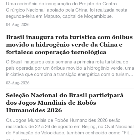
China
Uma cerimônia de inauguração do Projeto do Centro
Cirúrgico Nacional, apoiado pela China, foi realizada nesta
segunda-feira em Maputo, capital de Moçambique.
04-Aug-2026
Brasil inaugura rota turística com ônibus
movido a hidrogênio verde da China e
fortalece cooperação tecnológica
O Brasil inaugurou esta semana a primeira rota turística do
país operada por um ônibus movido a hidrogênio verde, uma
iniciativa que combina a transição energética com o turismo
sustentável e destaca o crescente papel da China como
03-Aug-2026
fornecedora de tecnologias de mobilidade limpa para o
mercado brasileiro.
Seleção Nacional do Brasil participará
dos Jogos Mundiais de Robôs
Humanoides 2026
Os Jogos Mundiais de Robôs Humanoides 2026 serão
realizados de 22 a 26 de agosto em Beijing, no Oval Nacional
de Patinação de Velocidade, também conhecido como "Fita
de Gelo".