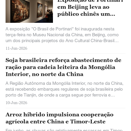
em Beijing leva ao
público chinês um
retrato do Brasil
A exposição "O Brasil de Portinari" foi inaugurada nesta
terça-feira no Museu Nacional da China, em Beijing, como
um dos principais projetos do Ano Cultural China-Brasil
2026.
11-Jun-2026
Soja brasileira reforça abastecimento de
ração para cadeia leiteira da Mongólia
Interior, no norte da China
A Região Autônoma da Mongólia Interior, no norte da China,
está recebendo embarques regulares de soja brasileira pelo
porto de Tianjin, de onde a carga segue por ferrovia e
transporte frigorificado até os polos pecuários de Hohhot e
10-Jun-2026
Bayannur.
Arroz híbrido impulsiona cooperação
agrícola entre China e Timor-Leste
Em junho, as chuvas são relativamente escassas em Timor-