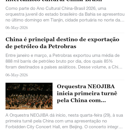
Como parte do Ano Cultural China-Brasil 2026, uma
orquestra juvenil do estado brasileiro da Bahia se apresentou
no último domingo em Tianjin, cidade portuária no norte da
China, em um concerto que levou ao público chinês música
06-May-2026
orquestral com elementos tradicionais brasileiros.
China é principal destino de exportação
de petróleo da Petrobras
Entre janeiro e março, a Petrobras exportou uma média de
888 mil barris de petróleo bruto por dia, dos quais 85%
foram destinados a países asiáticos. Desse volume, a China
representou 62%, solidificando sua posição como principal
06-May-2026
compradora internacional de petróleo brasileiro, segundo
dados divulgados nessa sexta-feira pela própria empresa.
Orquestra NEOJIBA
inicia primeira turnê
pela China com
concerto em Beijing
A Orquestra NEOJIBA dá início, nesta quarta-feira (29), à sua
primeira turnê pela China com uma apresentação no
Forbidden City Concert Hall, em Beijing. O concerto integra a