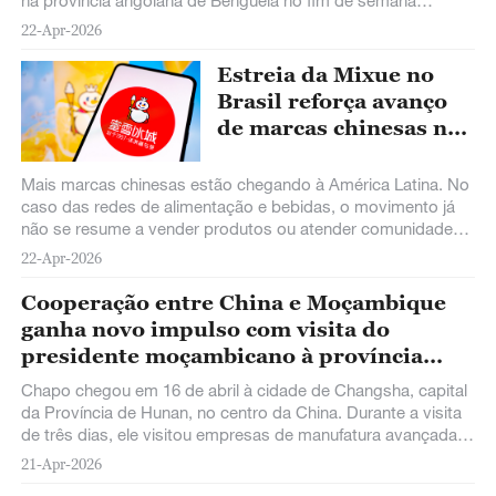
passado, na sequência de vários dias de chuvas intensas.
22-Apr-2026
Estreia da Mixue no
Brasil reforça avanço
de marcas chinesas na
América Latina
Mais marcas chinesas estão chegando à América Latina. No
caso das redes de alimentação e bebidas, o movimento já
não se resume a vender produtos ou atender comunidades
chinesas no exterior.
22-Apr-2026
Cooperação entre China e Moçambique
ganha novo impulso com visita do
presidente moçambicano à província
chinesa de Hunan
Chapo chegou em 16 de abril à cidade de Changsha, capital
da Província de Hunan, no centro da China. Durante a visita
de três dias, ele visitou empresas de manufatura avançada,
o Porto de Xianing e marco histórico da revolução chinesa,
21-Apr-2026
indo em busca de novas oportunidades de cooperação