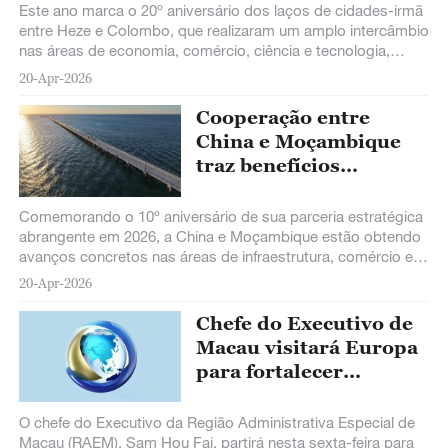
Este ano marca o 20º aniversário dos laços de cidades-irmã
entre Heze e Colombo, que realizaram um amplo intercâmbio
nas áreas de economia, comércio, ciência e tecnologia,
cultura, educação e outras ao longo dos anos.
20-Apr-2026
Cooperação entre
China e Moçambique
traz benefícios
constantes para
desenvolvimento
Comemorando o 10º aniversário de sua parceria estratégica
abrangente em 2026, a China e Moçambique estão obtendo
avanços concretos nas áreas de infraestrutura, comércio e
intercâmbios entre os povos, impulsionando o
20-Apr-2026
desenvolvimento local e melhorando as condições de vida
da população.
Chefe do Executivo de
Macau visitará Europa
para fortalecer
cooperação
O chefe do Executivo da Região Administrativa Especial de
Macau (RAEM), Sam Hou Fai, partirá nesta sexta-feira para