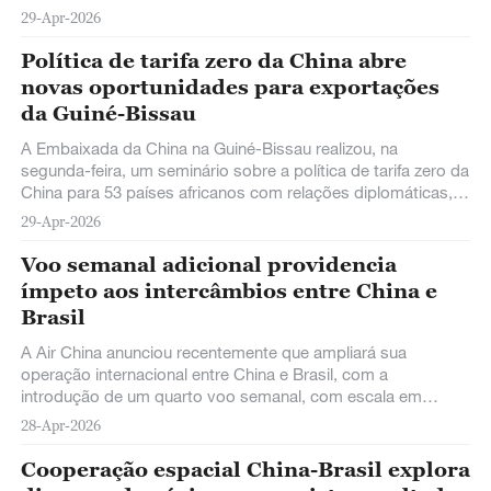
programação oficial do
29-Apr-2026
Política de tarifa zero da China abre
novas oportunidades para exportações
da Guiné-Bissau
A Embaixada da China na Guiné-Bissau realizou, na
segunda-feira, um seminário sobre a política de tarifa zero da
China para 53 países africanos com relações diplomáticas,
atraindo mais de 70 empresas locais e chinesas.
29-Apr-2026
Voo semanal adicional providencia
ímpeto aos intercâmbios entre China e
Brasil
A Air China anunciou recentemente que ampliará sua
operação internacional entre China e Brasil, com a
introdução de um quarto voo semanal, com escala em
Madrid, Espanha. O novo voo entrará em serviço
28-Apr-2026
oficialmente a partir de 8 de julho e durará até 24 de outubro
no momento.
Cooperação espacial China-Brasil explora