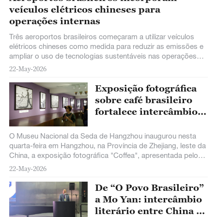
veículos elétricos chineses para
operações internas
Três aeroportos brasileiros começaram a utilizar veículos
elétricos chineses como medida para reduzir as emissões e
ampliar o uso de tecnologias sustentáveis nas operações
aeroportuárias, anunciaram fontes do setor nesta terça-feira.
22-May-2026
Exposição fotográfica
sobre café brasileiro
fortalece intercâmbio
cultural entre China e
Brasil
O Museu Nacional da Seda de Hangzhou inaugurou nesta
quarta-feira em Hangzhou, na Província de Zhejiang, leste da
China, a exposição fotográfica "Coffea", apresentada pelo
Museu do Café do Brasil, a fim de promover os intercâmbios
22-May-2026
culturais entre a China e o Brasil.
De “O Povo Brasileiro”
a Mo Yan: intercâmbio
literário entre China e