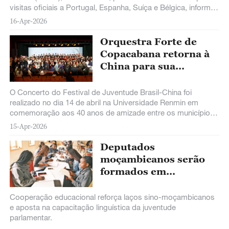
visitas oficiais a Portugal, Espanha, Suíça e Bélgica, informou
o governo da RAEM nesta quinta-feira.
16-Apr-2026
Orquestra Forte de
Copacabana retorna à
China para sua
segunda turnê pelo
país
O Concerto do Festival de Juventude Brasil-China foi
realizado no dia 14 de abril na Universidade Renmin em
comemoração aos 40 anos de amizade entre os municípios
de Beijing e do Rio de Janeiro. Um
15-Apr-2026
Deputados
moçambicanos serão
formados em
mandarim
Cooperação educacional reforça laços sino-moçambicanos
e aposta na capacitação linguística da juventude
parlamentar.