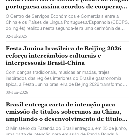
portuguesa assina acordos de cooperação
com 16 empresas
O Centro de Serviços Econômicos e Comerciais entre a
China e os Países de Língua Portuguesa/Espanhola (CECPS,
do inglês) realizou nesta segunda-feira uma cerimônia de
assinatura de acordos de cooperação estratégica para a
02-Jul-2026
internacionalização empresarial com 16 empresas, em
Hengqin, Província de Guangdong, no sul da China.
Festa Junina brasileira de Beijing 2026
reforça intercâmbios culturais e
interpessoais Brasil-China
Com danças tradicionais, músicas animadas, trajes
inspirados das regiões interiores do Brasil e gastronomia
típica, a Festa Junina brasileira de Beijing 2026 transformou o
Langyuan Station, um parque em Beijing, num ambiente
30-Jun-2026
vibrante tomado por cores, risadas e aroma de bolo de fubá.
Brasil entrega carta de intenção para
emissão de títulos soberanos na China,
ampliando o desenvolvimento de títulos
Panda
O Ministério da Fazenda do Brasil entregou, em 25 de junho,
uma carta de intenção para emissão de Panda Bonds à