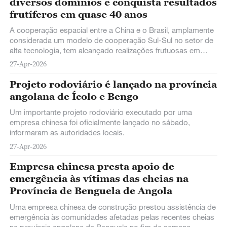
diversos domínios e conquista resultados
frutíferos em quase 40 anos
A cooperação espacial entre a China e o Brasil, amplamente
considerada um modelo de cooperação Sul-Sul no setor de
alta tecnologia, tem alcançado realizações frutuosas em
campos diversificados ao longo dos anos, constituindo um
27-Apr-2026
importante testemunho do empenho contínuo da China em
promover a abertura e a cooperação no setor espacial.
Projeto rodoviário é lançado na província
angolana de Ícolo e Bengo
Um importante projeto rodoviário executado por uma
empresa chinesa foi oficialmente lançado no sábado,
informaram as autoridades locais.
27-Apr-2026
Empresa chinesa presta apoio de
emergência às vítimas das cheias na
Província de Benguela de Angola
Uma empresa chinesa de construção prestou assistência de
emergência às comunidades afetadas pelas recentes cheias
na província angolana de Benguela no fim de semana