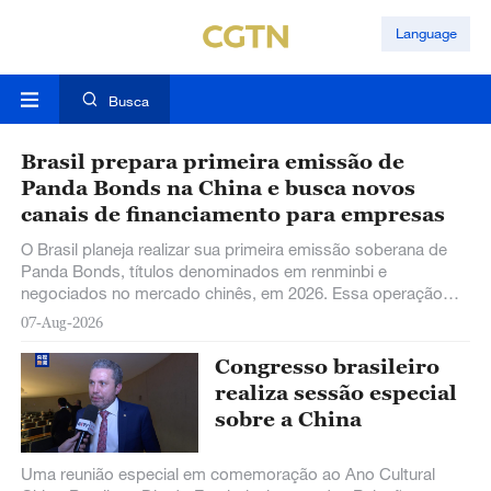
Language
Busca
Brasil prepara primeira emissão de
Panda Bonds na China e busca novos
canais de financiamento para empresas
O Brasil planeja realizar sua primeira emissão soberana de
Panda Bonds, títulos denominados em renminbi e
negociados no mercado chinês, em 2026. Essa operação
visa diversificar as fontes de financiamento do país e, se
07-Aug-2026
bem-sucedida, poderá servir de modelo para que mais
empresas brasileiras captem recursos na China.
Congresso brasileiro
realiza sessão especial
sobre a China
Uma reunião especial em comemoração ao Ano Cultural