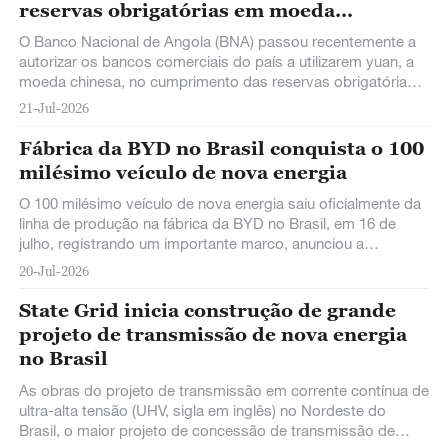
reservas obrigatórias em moeda
estrangeira
O Banco Nacional de Angola (BNA) passou recentemente a
autorizar os bancos comerciais do país a utilizarem yuan, a
moeda chinesa, no cumprimento das reservas obrigatórias
em moeda estrangeira, reforçando a crescente importância
21-Jul-2026
da divisa chinesa no sistema financeiro angolano.
Fábrica da BYD no Brasil conquista o 100
milésimo veículo de nova energia
O 100 milésimo veículo de nova energia saiu oficialmente da
linha de produção na fábrica da BYD no Brasil, em 16 de
julho, registrando um importante marco, anunciou a
montadora BYD, líder chinesa em veículos de nova energia.
20-Jul-2026
State Grid inicia construção de grande
projeto de transmissão de nova energia
no Brasil
As obras do projeto de transmissão em corrente contínua de
ultra-alta tensão (UHV, sigla em inglês) no Nordeste do
Brasil, o maior projeto de concessão de transmissão de