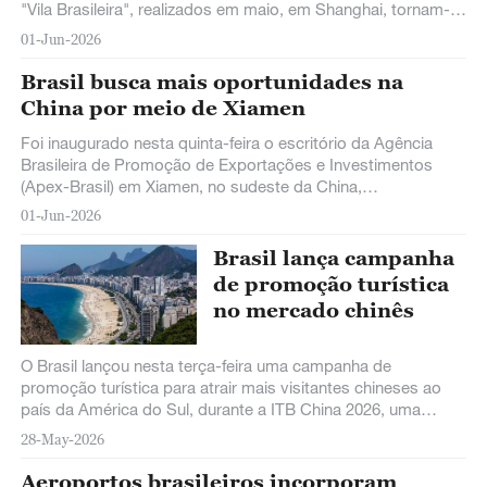
"Vila Brasileira", realizados em maio, em Shanghai, tornam-
se pontes que estreitam a comunicação entre chineses e
01-Jun-2026
brasileiros.
Brasil busca mais oportunidades na
China por meio de Xiamen
Foi inaugurado nesta quinta-feira o escritório da Agência
Brasileira de Promoção de Exportações e Investimentos
(Apex-Brasil) em Xiamen, no sudeste da China,
representando o papel cada vez mais importante desta
01-Jun-2026
cidade costeira para quem busque novas oportunidades de
cooperação e intercâmbio.
Brasil lança campanha
de promoção turística
no mercado chinês
O Brasil lançou nesta terça-feira uma campanha de
promoção turística para atrair mais visitantes chineses ao
país da América do Sul, durante a ITB China 2026, uma
importante feira internacional de turismo.
28-May-2026
Aeroportos brasileiros incorporam