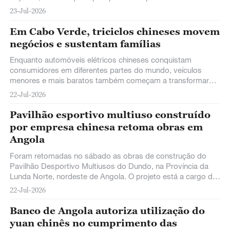
cooperação econômica e comercial com a China, atrair mais
23-Jul-2026
investimentos chineses e aproveitar a experiência de
desenvolvimento chinesa para promover a diversificação da
Em Cabo Verde, triciclos chineses movem
economia cabo-verdiana.
negócios e sustentam famílias
Enquanto automóveis elétricos chineses conquistam
consumidores em diferentes partes do mundo, veículos
menores e mais baratos também começam a transformar
rotinas. Em Cabo Verde, triciclos elétricos já ajudam
22-Jul-2026
moradores a transportar produtos, trabalhar por conta
própria e sustentar suas famílias.
Pavilhão esportivo multiuso construído
por empresa chinesa retoma obras em
Angola
Foram retomadas no sábado as obras de construção do
Pavilhão Desportivo Multiusos do Dundo, na Província da
Lunda Norte, nordeste de Angola. O projeto está a cargo da
China Railway 20th Bureau Group Corporation (CR20).
22-Jul-2026
Banco de Angola autoriza utilização do
yuan chinês no cumprimento das