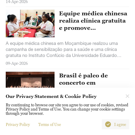
14-Apr-2026
Equipe médica chinesa
realiza clínica gratuita
e promove
sensibilização para a
saúde em Moçambique
A equipe médica chinesa em Moçambique realizou uma
campanha de sensibilização para a saúde e uma clínica
gratuita no Instituto Confúcio da Universidade Eduardo
Mondlane, em Maputo.
09-Apr-2026
Brasil é palco de
concerto em
homenagem ao Ano
Our Privacy Statement & Cookie Policy
Cultural China-Brasil
By continuing to browse our site you agree to our use of cookies, revised
Um concerto especial em celebração ao Ano Cultural China-
Privacy Policy and Terms of Use. You can change your cookie settings
Brasil foi realizado na noite de 7 de abril (horário local) em
through your browser.
Brasília, capital do Brasil. Os músicos da Orquestra Sinfônica
Nacional da
Privacy Policy
Terms of Use
I agree
09-Apr-2026