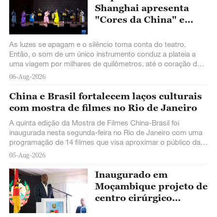
Shanghai apresenta
"Cores da China" e
encanta público em São
Paulo
As luzes se apagam e o silêncio toma conta do teatro.
Então, o som de um único instrumento conduz a plateia a
uma viagem por milhares de quilômetros, até o coração da
tradição musical chinesa.
06-Aug-2026
China e Brasil fortalecem laços culturais
com mostra de filmes no Rio de Janeiro
A quinta edição da Mostra de Filmes China-Brasil foi
inaugurada nesta segunda-feira no Rio de Janeiro com uma
programação de 14 filmes que visa aproximar o público das
culturas de ambos os países, como parte do Ano Cultural
05-Aug-2026
China-Brasil.
Inaugurado em
Moçambique projeto de
centro cirúrgico
nacional apoiado pela