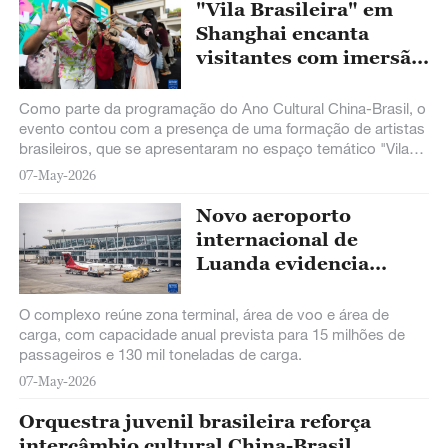
"Vila Brasileira" em
Shanghai encanta
visitantes com imersão
na música e dança do
Brasil
Como parte da programação do Ano Cultural China-Brasil, o
evento contou com a presença de uma formação de artistas
brasileiros, que se apresentaram no espaço temático "Vila
Brasileira", localizado na Rua Hengshan, no distrito de Xuhui,
07-May-2026
em Shanghai
Novo aeroporto
internacional de
Luanda evidencia
avanço da cooperação
China-Angola
O complexo reúne zona terminal, área de voo e área de
carga, com capacidade anual prevista para 15 milhões de
passageiros e 130 mil toneladas de carga.
07-May-2026
Orquestra juvenil brasileira reforça
intercâmbio cultural China-Brasil