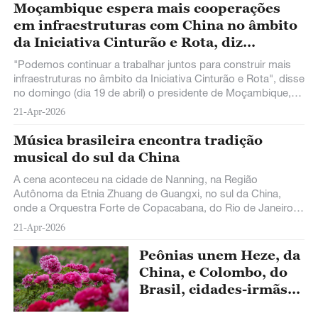
entre os dois países.
Moçambique espera mais cooperações
em infraestruturas com China no âmbito
da Iniciativa Cinturão e Rota, diz
presidente moçambicano
"Podemos continuar a trabalhar juntos para construir mais
infraestruturas no âmbito da Iniciativa Cinturão e Rota", disse
no domingo (dia 19 de abril) o presidente de Moçambique,
Daniel Francisco Chapo, durante sua primeira visita à China
21-Apr-2026
desde que assumiu o cargo.
Música brasileira encontra tradição
musical do sul da China
A cena aconteceu na cidade de Nanning, na Região
Autônoma da Etnia Zhuang de Guangxi, no sul da China,
onde a Orquestra Forte de Copacabana, do Rio de Janeiro,
Brasil, participou recentemente de uma programação de
21-Apr-2026
intercâmbio cultural durante o Festival Sanyuesan,
celebração tradicional de caráter étnico e regional, marcada
Peônias unem Heze, da
por cantos e encontros comunitários.
China, e Colombo, do
Brasil, cidades-irmãs
há 20 anos