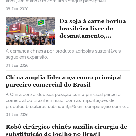
anos, em mandarim com um sotaque perceptível.
08-Jun-2026
Da soja à carne bovina
brasileira livre de
desmatamento,
sustentabilidade se
torna novo padrão de
A demanda chinesa por produtos agrícolas sustentáveis
consumo na China
segue em expansão.
04-Jun-2026
China amplia liderança como principal
parceiro comercial do Brasil
A China consolidou sua posição como principal parceiro
comercial do Brasil em maio, com as importações de
produtos brasileiros subindo 9,5% em comparação com o
mesmo mês do ano passado.
04-Jun-2026
Robô cirúrgico chinês auxilia cirurgia de
substituição de joelho no Brasil