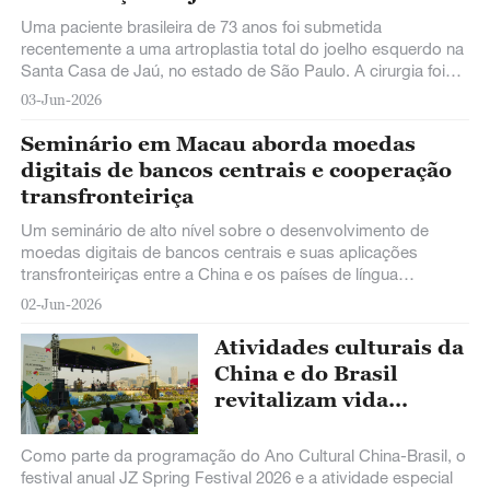
Uma paciente brasileira de 73 anos foi submetida
recentemente a uma artroplastia total do joelho esquerdo na
Santa Casa de Jaú, no estado de São Paulo. A cirurgia foi
realizada pelo ortopedista José Roberto Pengo Junior com o
03-Jun-2026
auxílio do robô cirúrgico ortopédico Kunwu, desenvolvido
em Shenzhen, na China.
Seminário em Macau aborda moedas
digitais de bancos centrais e cooperação
transfronteiriça
Um seminário de alto nível sobre o desenvolvimento de
moedas digitais de bancos centrais e suas aplicações
transfronteiriças entre a China e os países de língua
portuguesa foi realizado na Região Administrativa Especial
02-Jun-2026
(RAE) de Macau na segunda-feira, reunindo autoridades e
especialistas para discutir vias de cooperação no setor de
Atividades culturais da
finanças digitais.
China e do Brasil
revitalizam vida
urbana
Como parte da programação do Ano Cultural China-Brasil, o
festival anual JZ Spring Festival 2026 e a atividade especial