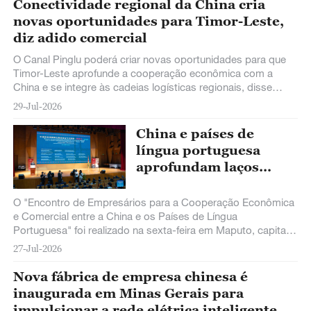
Conectividade regional da China cria
novas oportunidades para Timor-Leste,
diz adido comercial
O Canal Pinglu poderá criar novas oportunidades para que
Timor-Leste aprofunde a cooperação econômica com a
China e se integre às cadeias logísticas regionais, disse
Aires E. Aparício Guterres, adido comercial da Embaixada de
29-Jul-2026
Timor-Leste na China, após visitar o projeto na Região
Autônoma da Etnia Zhuang de Guangxi, no sul da China.
China e países de
língua portuguesa
aprofundam laços
comerciais em
encontro de
O "Encontro de Empresários para a Cooperação Econômica
empresários em
e Comercial entre a China e os Países de Língua
Portuguesa" foi realizado na sexta-feira em Maputo, capital
Maputo
de Moçambique, reunindo mais de 350 representantes
27-Jul-2026
governamentais e empresariais da parte continental da
China, Macau, Moçambique e outros países de língua
Nova fábrica de empresa chinesa é
portuguesa, com o objetivo de promover a cooperação
inaugurada em Minas Gerais para
econômica e comercial.
impulsionar a rede elétrica inteligente