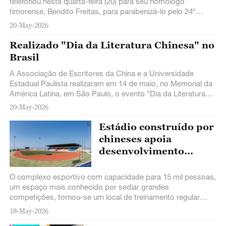
Leste
telefonou nesta quarta-feira (20) para seu homólogo
timorense, Bendito Freitas, para parabenizá-lo pelo 24º
aniversário da fundação da República
20-May-2026
Realizado "Dia da Literatura Chinesa" no
Brasil
A Associação de Escritores da China e a Universidade
Estadual Paulista realizaram em 14 de maio, no Memorial da
América Latina, em São Paulo, o evento "Dia da Literatura
Chinesa".
20-May-2026
Estádio construído por
chineses apoia
desenvolvimento
esportivo e vida
comunitária de Cabo
O complexo esportivo com capacidade para 15 mil pessoas,
Verde
um espaço mais conhecido por sediar grandes
competições, tornou-se um local de treinamento regular
onde jovens locais desenvolvem habilidades atléticas e
18-May-2026
disciplina.