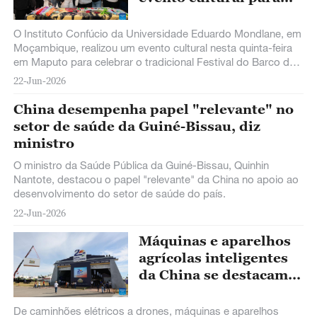
celebrar Festival do
Barco do Dragão da
O Instituto Confúcio da Universidade Eduardo Mondlane, em
China
Moçambique, realizou um evento cultural nesta quinta-feira
em Maputo para celebrar o tradicional Festival do Barco do
Dragão da China.
22-Jun-2026
China desempenha papel "relevante" no
setor de saúde da Guiné-Bissau, diz
ministro
O ministro da Saúde Pública da Guiné-Bissau, Quinhin
Nantote, destacou o papel "relevante" da China no apoio ao
desenvolvimento do setor de saúde do país.
22-Jun-2026
Máquinas e aparelhos
agrícolas inteligentes
da China se destacam
na Bahia Farm Show
De caminhões elétricos a drones, máquinas e aparelhos