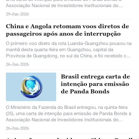
Associação Nacional de Investidores Institucionais do
Mercado Financeiro da China, o primeiro passo formal para a
29-Jun-2026
emissão de títulos soberanos brasileiros em yuan (moeda
chinesa) no território chinês, marcando uma intensificação da
China e Angola retomam voos diretos de
cooperação financeira entre a China e o Brasil, e o aumento
passageiros após anos de interrupção
contínuo do interesse e do reconhecimento dos ativos em
moeda chinesa por parte de entidades estrangeiras.
O primeiro voo direto da rota Luanda-Guangzhou pousou na
manhã desta quarta-feira em Guangzhou, capital da
Província de Guangdong, no sul da China, e foi recebido com
uma salva de jatos d'água. A chegada marcou a retomada
26-Jun-2026
dos voos diretos regulares de passageiros entre Angola e
China, suspensos desde 2020.
Brasil entrega carta de
intenção para emissão
de Panda Bonds
O Ministério da Fazenda do Brasil entregou, na quinta-feira
(25), uma carta de intenção para emissão de Panda Bonds à
Associação Nacional de Investidores Institucionais do
Mercado Financeiro da
26-Jun-2026