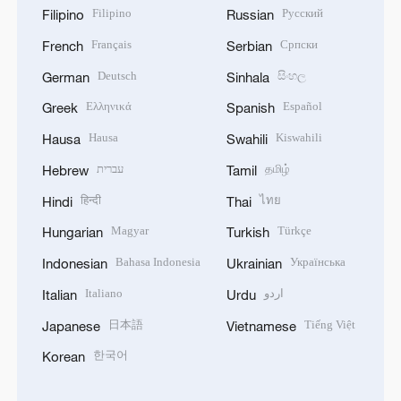
Filipino
Русский
Filipino
Russian
Français
Српски
French
Serbian
Deutsch
සිංහල
German
Sinhala
Ελληνικά
Español
Greek
Spanish
Hausa
Kiswahili
Hausa
Swahili
עברית
தமிழ்
Hebrew
Tamil
हिन्दी
ไทย
Hindi
Thai
Magyar
Türkçe
Hungarian
Turkish
Bahasa Indonesia
Українська
Indonesian
Ukrainian
Italiano
اردو
Italian
Urdu
日本語
Tiếng Việt
Japanese
Vietnamese
한국어
Korean