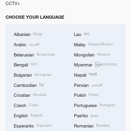
CCTV+
CHOOSE YOUR LANGUAGE
Shqip
ລາວ
Albanian
Lao
العربية
Bahasa Melayu
Arabic
Malay
Беларуская
Монгол
Belarusian
Mongolian
বাংলা
မြန်မာဘာသာ
Bengali
Myanmar
Български
नेपाली
Bulgarian
Nepali
ខ្មែរ
فارسی
Cambodian
Persian
Hrvatski
Polski
Croatian
Polish
Český
Português
Czech
Portuguese
English
پښتو
English
Pashto
Esperanto
Română
Esperanto
Romanian