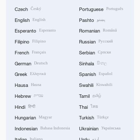
Český
Português
Czech
Portuguese
English
پښتو
English
Pashto
Esperanto
Română
Esperanto
Romanian
Filipino
Русский
Filipino
Russian
Français
Српски
French
Serbian
Deutsch
සිංහල
German
Sinhala
Ελληνικά
Español
Greek
Spanish
Hausa
Kiswahili
Hausa
Swahili
עברית
தமிழ்
Hebrew
Tamil
हिन्दी
ไทย
Hindi
Thai
Magyar
Türkçe
Hungarian
Turkish
Bahasa Indonesia
Українська
Indonesian
Ukrainian
Italiano
اردو
Italian
Urdu