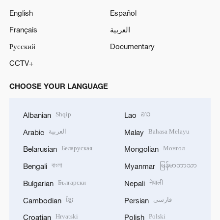
English
Español
Français
العربية
Русский
Documentary
CCTV+
CHOOSE YOUR LANGUAGE
Shqip
ລາວ
Albanian
Lao
العربية
Bahasa Melayu
Arabic
Malay
Беларуская
Монгол
Belarusian
Mongolian
বাংলা
မြန်မာဘာသာ
Bengali
Myanmar
Български
नेपाली
Bulgarian
Nepali
ខ្មែរ
فارسی
Cambodian
Persian
Hrvatski
Polski
Croatian
Polish